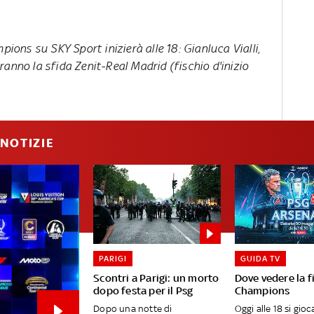
ns su SKY Sport inizierà alle 18: Gianluca Vialli,
anno la sfida Zenit-Real Madrid (fischio d'inizio
NOTIZIE
PARIGI
GUIDA TV
Scontri a Parigi: un morto
Dove vedere la f
dopo festa per il Psg
Champions
Dopo una notte di
Oggi alle 18 si gioca