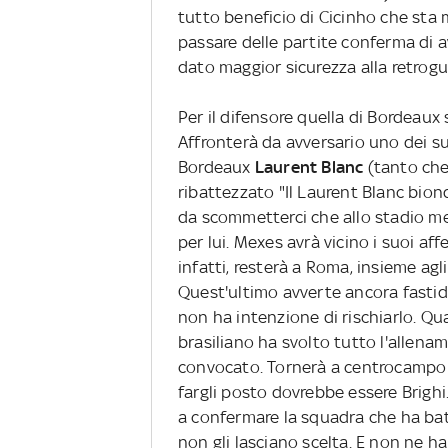
tutto beneficio di Cicinho che sta 
passare delle partite conferma di a
dato maggior sicurezza alla retrogu
Per il difensore quella di Bordeaux 
Affronterà da avversario uno dei suo
Bordeaux
Laurent Blanc
(tanto che 
ribattezzato "Il Laurent Blanc biond
da scommetterci che allo stadio mer
per lui. Mexes avrà vicino i suoi af
infatti, resterà a Roma, insieme agl
Quest'ultimo avverte ancora fastidi
non ha intenzione di rischiarlo. Qua
brasiliano ha svolto tutto l'allen
convocato. Tornerà a centrocamp
fargli posto dovrebbe essere Brighi
a confermare la squadra che ha batt
non gli lasciano scelta. E non ne 