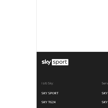
I siti Sky:
Serv
SKY SPORT
SKY
SKY TG24
SKY