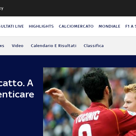
ky
SULTATI LIVE
HIGHLIGHTS
CALCIOMERCATO
MONDIALE
F1 A
ws
Video
Calendario E Risultati
Classifica
catto. A
enticare