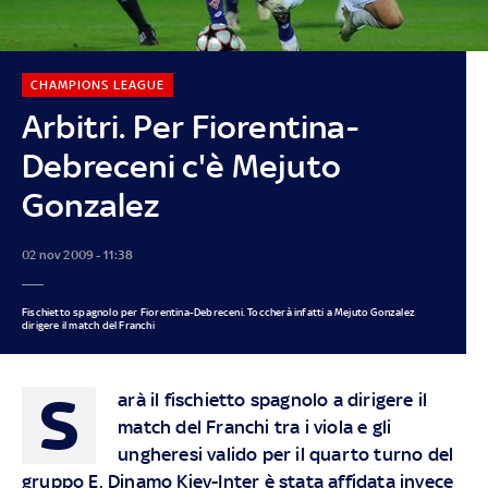
CHAMPIONS LEAGUE
Arbitri. Per Fiorentina-
Debreceni c'è Mejuto
Gonzalez
02 nov 2009 - 11:38
Fischietto spagnolo per Fiorentina-Debreceni. Toccherà infatti a Mejuto Gonzalez
dirigere il match del Franchi
S
arà il fischietto spagnolo a dirigere il
match del Franchi tra i viola e gli
ungheresi valido per il quarto turno del
gruppo E. Dinamo Kiev-Inter è stata affidata invece