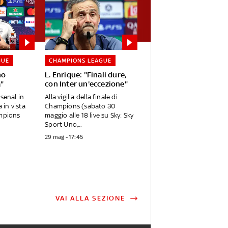
GUE
CHAMPIONS LEAGUE
mo
L. Enrique: "Finali dure,
a"
con Inter un'eccezione"
rsenal in
Alla vigilia della finale di
in vista
Champions (sabato 30
ampions
maggio alle 18 live su Sky: Sky
Sport Uno,...
29 mag - 17:45
VAI ALLA SEZIONE