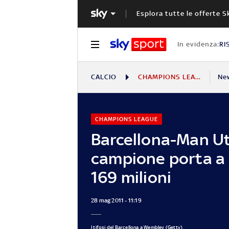
Esplora tutte le offerte S
In evidenza:
RI
CALCIO
CHAMPIONS LEAGUE
Ne
CHAMPIONS LEAGUE
Barcellona-Man Utd
campione porta a
169 milioni
28 mag 2011 - 11:19
I tifosi del Barcellona a Wembley (Getty)