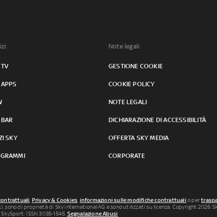
izi:
Note legali:
 TV
GESTIONE COOKIE
 APPS
COOKIE POLICY
W
NOTE LEGALI
 BAR
DICHIARAZIONE DI ACCESSIBILITÀ
ZI SKY
OFFERTA SKY MEDIA
GRAMMI
CORPORATE
contrattuali
,
Privacy & Cookies
,
informazioni sulle modifiche contrattuali
o per
traspa
uti, sono di proprietà di Sky international AG e sono utilizzati su licenza. Copyright 2026 Sky
 SkySport: ISSN 3035-1545.
Segnalazione Abusi