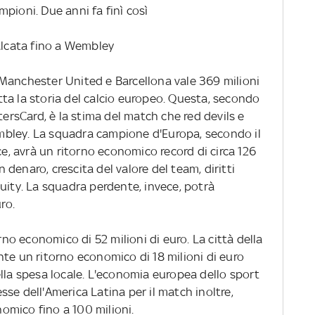
pioni. Due anni fa finì così
valcata fino a Wembley
Manchester United e Barcellona vale 369 milioni
tutta la storia del calcio europeo. Questa, secondo
sCard, è la stima del match che red devils e
bley. La squadra campione d'Europa, secondo il
 avrà un ritorno economico record di circa 126
n denaro, crescita del valore del team, diritti
uity. La squadra perdente, invece, potrà
ro.
orno economico di 52 milioni di euro. La città della
te un ritorno economico di 18 milioni di euro
lla spesa locale. L'economia europea dello sport
resse dell'America Latina per il match inoltre,
mico fino a 100 milioni.