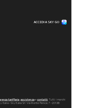
ACCEDI A SKY GO
renza tariffaria
,
assistenza
e
contatti
. Tutti i marchi
 Italia - Sky Italia Srl Via Monte Penice, 7 - 20138