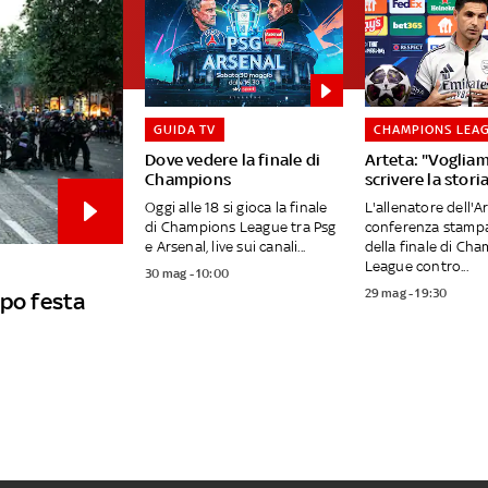
GUIDA TV
CHAMPIONS LEA
Dove vedere la finale di
Arteta: "Voglia
Champions
scrivere la stori
Oggi alle 18 si gioca la finale
L'allenatore dell'A
di Champions League tra Psg
conferenza stampa 
e Arsenal, live sui canali...
della finale di Ch
League contro...
30 mag - 10:00
29 mag - 19:30
opo festa