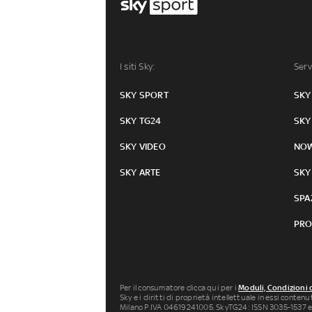
I siti Sky:
Serv
SKY SPORT
SKY
SKY TG24
SKY
SKY VIDEO
NO
SKY ARTE
SKY
SPA
PRO
Per il consumatore clicca qui per i
Moduli, Condizioni 
Sky e i diritti di proprietà intellettuale in essi conten
Milano P.IVA 04619241005. SkyTG24: ISSN 3035-1537 e