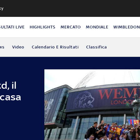
ky
SULTATI LIVE
HIGHLIGHTS
MERCATO
MONDIALE
WIMBLEDO
ws
Video
Calendario E Risultati
Classifica
, il
 casa