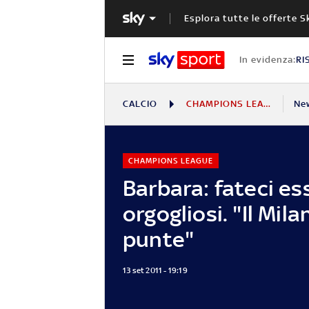
Esplora tutte le offerte S
In evidenza:
RI
CALCIO
CHAMPIONS LEAGUE
Ne
CHAMPIONS LEAGUE
Barbara: fateci es
orgogliosi. "Il Mil
punte"
13 set 2011 - 19:19