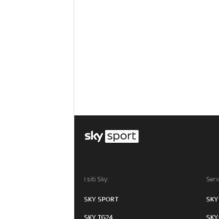
I siti Sky:
Serv
SKY SPORT
SKY
SKY TG24
SKY