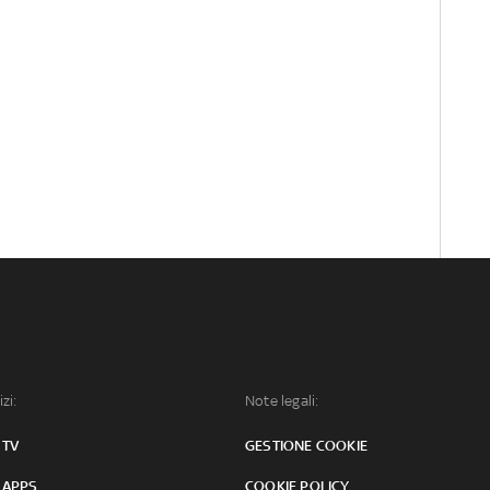
izi:
Note legali:
 TV
GESTIONE COOKIE
 APPS
COOKIE POLICY