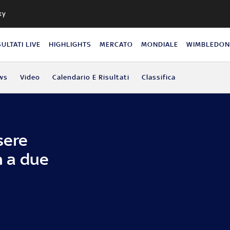
ky
SULTATI LIVE
HIGHLIGHTS
MERCATO
MONDIALE
WIMBLEDO
ws
Video
Calendario E Risultati
Classifica
sere
an a due