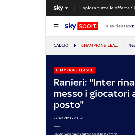
Esplora tutte le offerte S
In evidenza:
RI
CALCIO
CHAMPIONS LEAGUE
Ne
CHAMPIONS LEAGUE
Ranieri: "Inter rin
messo i giocatori a
posto"
27 set 2011 - 20:52
Claudio Ranieri può esultare per la bella vittoria