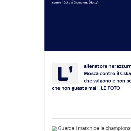
contro il Cska in Champions (Getty)
L'
allenatore nerazzurro
Mosca contro il Cska
che valgono e non son
che non guasta mai". LE FOTO
Guarda i match della champions 