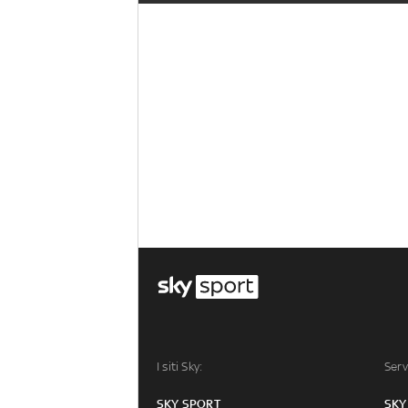
I siti Sky:
Serv
SKY SPORT
SKY