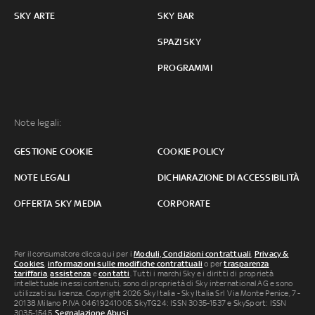
SKY ARTE
SKY BAR
SPAZI SKY
PROGRAMMI
Note legali:
GESTIONE COOKIE
COOKIE POLICY
NOTE LEGALI
DICHIARAZIONE DI ACCESSIBILITÀ
OFFERTA SKY MEDIA
CORPORATE
Per il consumatore clicca qui per i
Moduli, Condizioni contrattuali
,
Privacy &
Cookies
,
informazioni sulle modifiche contrattuali
o per
trasparenza
tariffaria
,
assistenza
e
contatti
. Tutti i marchi Sky e i diritti di proprietà
intellettuale in essi contenuti, sono di proprietà di Sky international AG e sono
utilizzati su licenza. Copyright 2026 Sky Italia - Sky Italia Srl Via Monte Penice, 7 -
20138 Milano P.IVA 04619241005. SkyTG24: ISSN 3035-1537 e SkySport: ISSN
3035-1545.
Segnalazione Abusi