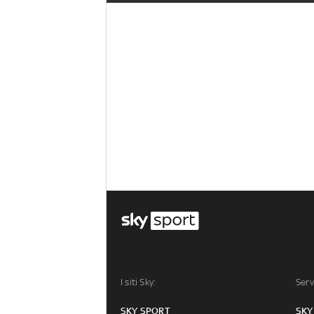
I siti Sky:
Serv
SKY SPORT
SKY