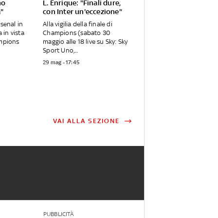
mo
L. Enrique: "Finali dure,
a"
con Inter un'eccezione"
rsenal in
Alla vigilia della finale di
in vista
Champions (sabato 30
ampions
maggio alle 18 live su Sky: Sky
Sport Uno,...
29 mag - 17:45
VAI ALLA SEZIONE
PUBBLICITÀ