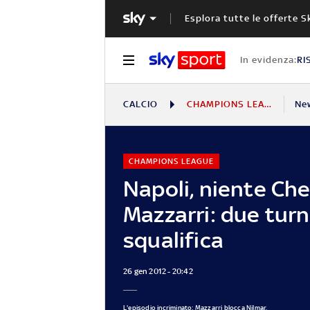
Esplora tutte le offerte S
In evidenza:
RI
CALCIO
CHAMPIONS LEAGUE
Ne
CHAMPIONS LEAGUE
Napoli, niente Che
Mazzarri: due turni
squalifica
26 gen 2012 - 20:42
L'episodio incriminato: Mazzarri blocca Nilmar,