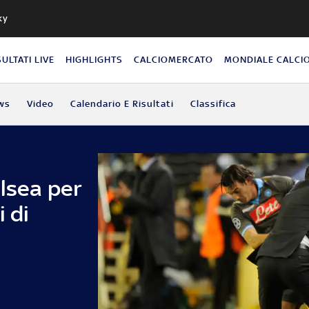
ky
SULTATI LIVE
HIGHLIGHTS
CALCIOMERCATO
MONDIALE CALCI
ws
Video
Calendario E Risultati
Classifica
lsea per
 di