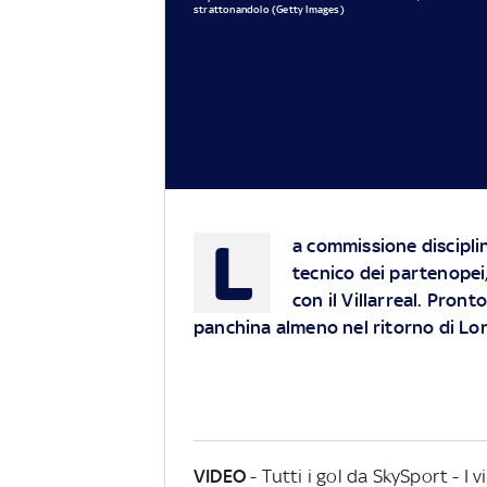
strattonandolo (Getty Images)
L
a commissione disciplin
tecnico dei partenopei
con il Villarreal. Pront
panchina almeno nel ritorno di Lo
VIDEO
- Tutti i gol da SkySport - I 