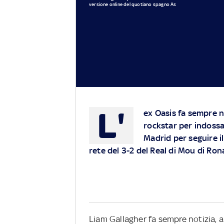
versione online del quotiano spagno As
L'
ex Oasis fa sempre n
rockstar per indossar
Madrid per seguire il
rete del 3-2 del Real di Mou di Ron
Liam Gallagher fa sempre notizia, 