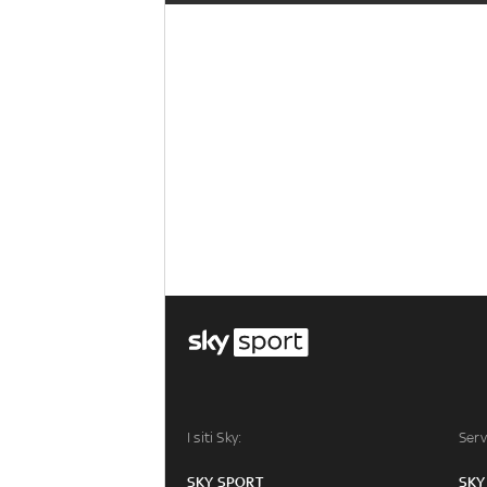
I siti Sky:
Serv
SKY SPORT
SKY