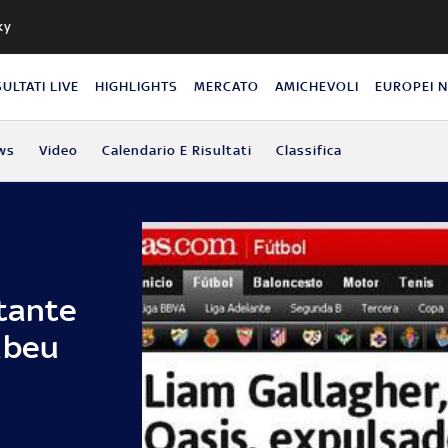
ky
SULTATI LIVE
HIGHLIGHTS
MERCATO
AMICHEVOLI
EUROPEI 
ws
Video
Calendario E Risultati
Classifica
ntante
abeu