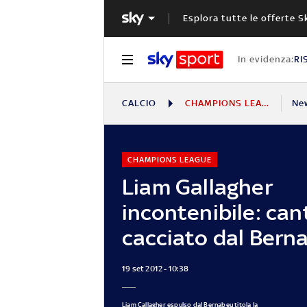
Esplora tutte le offerte S
In evidenza:
RI
CALCIO
CHAMPIONS LEAGUE
Ne
CHAMPIONS LEAGUE
Liam Gallagher
incontenibile: ca
cacciato dal Bern
19 set 2012 - 10:38
Liam Callagher espulso dal Bernabeu titola la