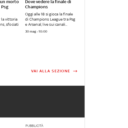
: un morto
Dove vedere la finale di
l Psg
Champions
Oggi alle 18 si gioca la finale
la vittoria
di Champions League tra Psg
ns, sfociati
e Arsenal, live sui canali...
30 mag - 10:00
VAI ALLA SEZIONE
PUBBLICITÀ