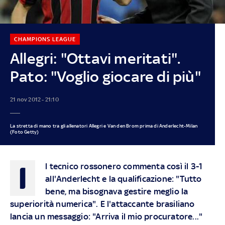
CHAMPIONS LEAGUE
Allegri: "Ottavi meritati".
Pato: "Voglio giocare di più"
21 nov 2012 - 21:10
La stretta di mano tra gli allenatori Allegri e Van den Brom prima di Anderlecht-Milan
(Foto Getty)
I
l tecnico rossonero commenta così il 3-1
all'Anderlecht e la qualificazione: "Tutto
bene, ma bisognava gestire meglio la
superiorità numerica". E l'attaccante brasiliano
lancia un messaggio: "Arriva il mio procuratore..."