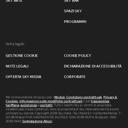
SKY ARTE
SKY BAR
SPAZI SKY
PROGRAMMI
Note legali:
GESTIONE COOKIE
COOKIE POLICY
NOTE LEGALI
DICHIARAZIONE DI ACCESSIBILITÀ
OFFERTA SKY MEDIA
CORPORATE
Per il consumatore clicca qui per i
Moduli, Condizioni contrattuali
,
Privacy &
Cookies
,
informazioni sulle modifiche contrattuali
o per
trasparenza
tariffaria
,
assistenza
e
contatti
. Tutti i marchi Sky e i diritti di proprietà
intellettuale in essi contenuti, sono di proprietà di Sky international AG e sono
utilizzati su licenza. Copyright 2026 Sky Italia - Sky Italia Srl Via Monte Penice, 7 -
20138 Milano P.IVA 04619241005. SkyTG24: ISSN 3035-1537 e SkySport: ISSN
3035-1545.
Segnalazione Abusi