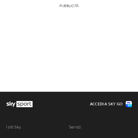
PUBBLICITÀ
ACCEDI A SKY GO
I siti Sky:
Servizi: