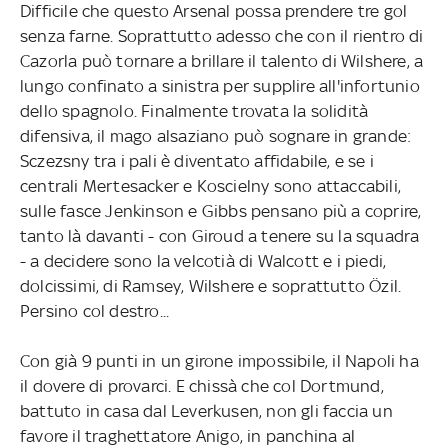
Difficile che questo Arsenal possa prendere tre gol
senza farne. Soprattutto adesso che con il rientro di
Cazorla può tornare a brillare il talento di Wilshere, a
lungo confinato a sinistra per supplire all'infortunio
dello spagnolo. Finalmente trovata la solidità
difensiva, il mago alsaziano può sognare in grande:
Sczezsny tra i pali è diventato affidabile, e se i
centrali Mertesacker e Koscielny sono attaccabili,
sulle fasce Jenkinson e Gibbs pensano più a coprire,
tanto là davanti - con Giroud a tenere su la squadra
- a decidere sono la velcotià di Walcott e i piedi,
dolcissimi, di Ramsey, Wilshere e soprattutto Özil.
Persino col destro...
Con già 9 punti in un girone impossibile, il Napoli ha
il dovere di provarci. E chissà che col Dortmund,
battuto in casa dal Leverkusen, non gli faccia un
favore il traghettatore Anigo, in panchina al