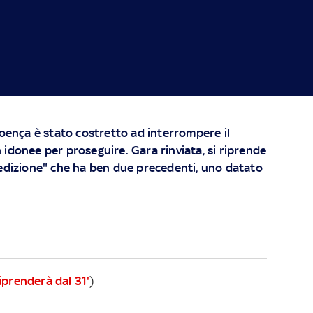
roença è stato costretto ad interrompere il
 idonee per proseguire. Gara rinviata, si riprende
ledizione" che ha ben due precedenti, uno datato
riprenderà dal 31'
)