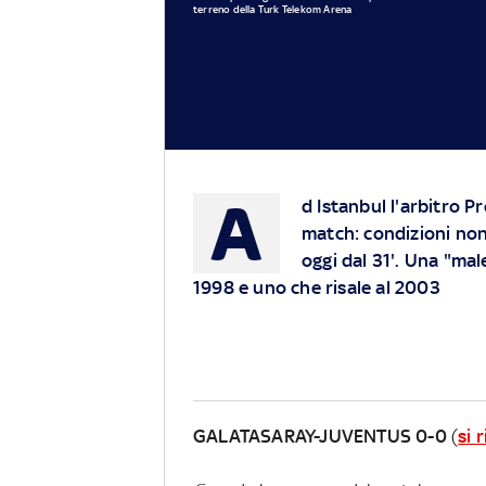
terreno della Turk Telekom Arena
A
d Istanbul l'arbitro P
match: condizioni non
oggi dal 31'. Una "ma
1998 e uno che risale al 2003
GALATASARAY-JUVENTUS 0-0
(
si 