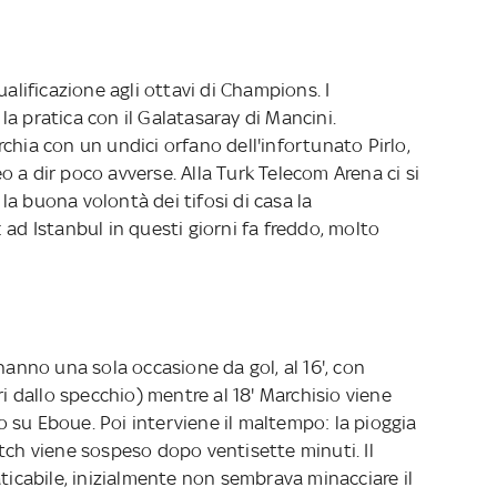
ualificazione agli ottavi di Champions. I
a pratica con il Galatasaray di Mancini.
chia con un undici orfano dell'infortunato Pirlo,
 a dir poco avverse. Alla Turk Telecom Arena ci si
a buona volontà dei tifosi di casa la
 ad Istanbul in questi giorni fa freddo, molto
hanno una sola occasione da gol, al 16', con
ri dallo specchio) mentre al 18' Marchisio viene
 su Eboue. Poi interviene il maltempo: la pioggia
tch viene sospeso dopo ventisette minuti. Il
aticabile, inizialmente non sembrava minacciare il