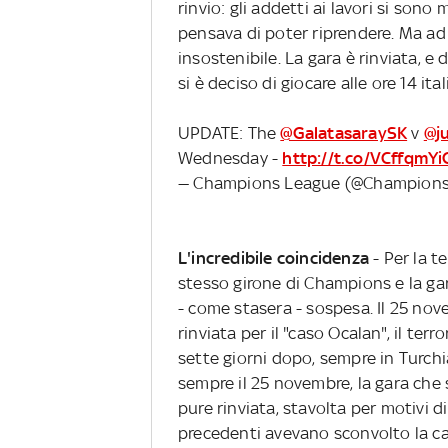
rinvio: gli addetti ai lavori si sono
pensava di poter riprendere. Ma ad
insostenibile. La gara è rinviata, e
si è deciso di giocare alle ore 14 ital
UPDATE: The
@GalatasaraySK
v
@j
Wednesday -
http://t.co/VCffqmYi
— Champions League (@Champion
L'incredibile coincidenza
- Per la t
stesso girone di Champions e la gar
- come stasera - sospesa. Il 25 no
rinviata per il "caso Ocalan", il terr
sette giorni dopo, sempre in Turchia
sempre il 25 novembre, la gara che
pure rinviata, stavolta per motivi di
precedenti avevano sconvolto la cap