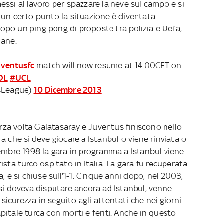
 messi al lavoro per spazzare la neve sul campo e si
 un certo punto la situazione è diventata
 dopo un ping pong di proposte tra polizia e Uefa,
iane.
uventusfc
match will now resume at 14.00CET on
OL
#UCL
sLeague)
10 Dicembre 2013
erza volta Galatasaray e Juventus finiscono nello
a che si deve giocare a Istanbul o viene rinviata o
vembre 1998 la gara in programma a Istanbul viene
orista turco ospitato in Italia. La gara fu recuperata
, e si chiuse sull'1-1. Cinque anni dopo, nel 2003,
 si doveva disputare ancora ad Istanbul, venne
 sicurezza in seguito agli attentati che nei giorni
itale turca con morti e feriti. Anche in questo