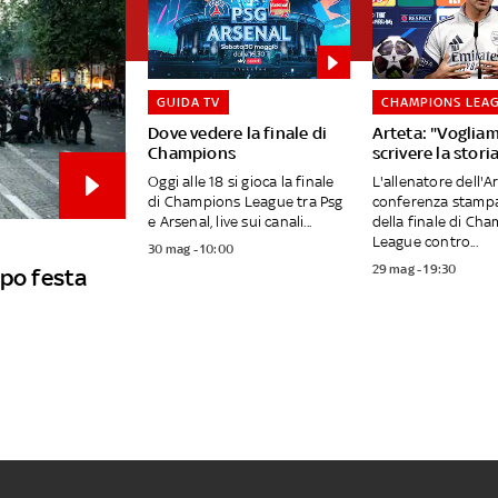
GUIDA TV
CHAMPIONS LEA
Dove vedere la finale di
Arteta: "Voglia
Champions
scrivere la stori
Oggi alle 18 si gioca la finale
L'allenatore dell'A
di Champions League tra Psg
conferenza stampa 
e Arsenal, live sui canali...
della finale di Ch
League contro...
30 mag - 10:00
29 mag - 19:30
opo festa