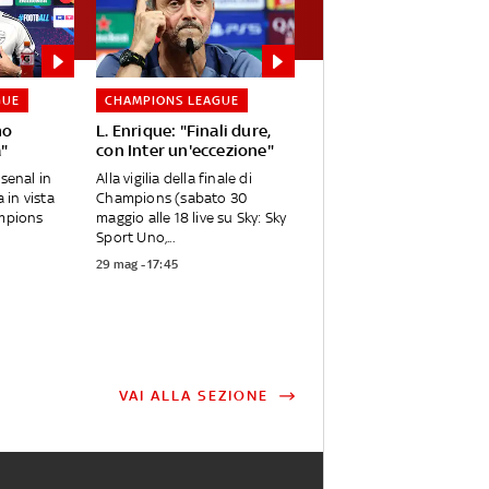
GUE
CHAMPIONS LEAGUE
mo
L. Enrique: "Finali dure,
a"
con Inter un'eccezione"
rsenal in
Alla vigilia della finale di
in vista
Champions (sabato 30
ampions
maggio alle 18 live su Sky: Sky
Sport Uno,...
29 mag - 17:45
VAI ALLA SEZIONE