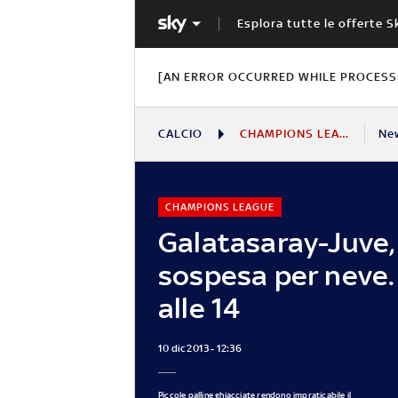
Esplora tutte le offerte S
[AN ERROR OCCURRED WHILE PROCESSI
CALCIO
CHAMPIONS LEAGUE
Ne
CHAMPIONS LEAGUE
Galatasaray-Juve,
sospesa per neve. 
alle 14
10 dic 2013 - 12:36
Piccole palline ghiacciate rendono impraticabile il