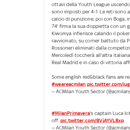
ottavi della Youth League uscendo s
sono imposti per 4-1. Le reti sono 
calcio di punizione, poi con Boga, in
74' firma la sua doppietta con un gr
Kiwomya infierisce calando il poker
ravvicinato, su corner battuto da Pic
Rossoneri eliminati dalla competiz
Mercoledì toccherà all'altra italiana
Real Madrid e in caso di vittoria aff
Some english red&black fans are r
#weareacmilan
pic.twitter.com/i
— ACMilan Youth Sector (@acmila
#MilanPrimavera
's captain Luca Io
off.
pic.twitter.com/8VjAYVLBxp
— ACMilan Youth Sector (@acmila