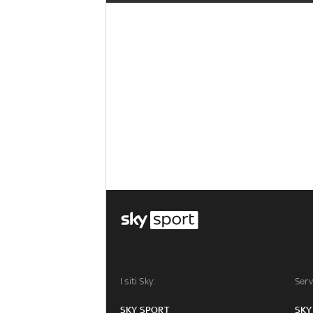
I siti Sky:
Serv
SKY SPORT
SKY