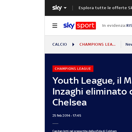
Esplora tutte le offerte S
In evidenza:
RI
CALCIO
CHAMPIONS LEAGUE
Ne
CHAMPIONS LEAGUE
Youth League, il M
Inzaghi eliminato 
Chelsea
25 feb 2014 - 17:45
Capitan Iotti nel prepartita della sfida di Cobham