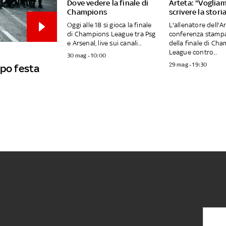
Dove vedere la finale di
Arteta: "Voglia
Champions
scrivere la stori
Oggi alle 18 si gioca la finale
L'allenatore dell'A
di Champions League tra Psg
conferenza stampa 
e Arsenal, live sui canali...
della finale di Ch
League contro...
30 mag - 10:00
29 mag - 19:30
opo festa