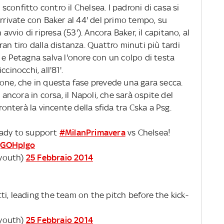
confitto contro il Chelsea. I padroni di casa si
arrivate con Baker al 44' del primo tempo, su
 avvio di ripresa (53'). Ancora Baker, il capitano, al
an tiro dalla distanza. Quattro minuti più tardi
 e Petagna salva l'onore con un colpo di testa
cinocchi, all'81'.
ione, che in questa fase prevede una gara secca.
 ancora in corsa, il Napoli, che sarà ospite del
ronterà la vincente della sfida tra Cska a Psg.
eady to support
#MilanPrimavera
vs Chelsea!
ugGOHpIgo
nyouth)
25 Febbraio 2014
tti, leading the team on the pitch before the kick-
nyouth)
25 Febbraio 2014