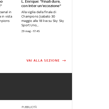
mo
L. Enrique: "Finali dure,
a"
con Inter un'eccezione"
rsenal in
Alla vigilia della finale di
in vista
Champions (sabato 30
ampions
maggio alle 18 live su Sky: Sky
Sport Uno,...
29 mag - 17:45
VAI ALLA SEZIONE
PUBBLICITÀ