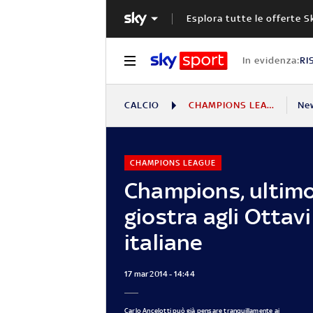
Esplora tutte le offerte S
In evidenza:
RI
CALCIO
CHAMPIONS LEAGUE
Ne
CHAMPIONS LEAGUE
Champions, ultimo 
giostra agli Ottav
italiane
17 mar 2014 - 14:44
Carlo Ancelotti può già pensare tranquillamente ai