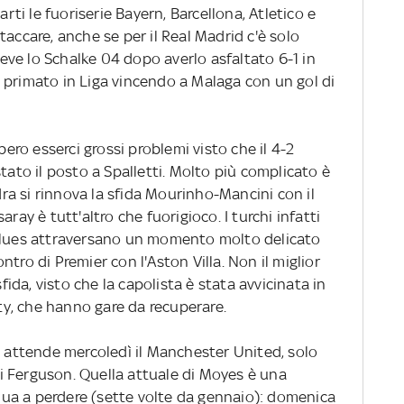
i le fuoriserie Bayern, Barcellona, Atletico e
taccare, anche se per il Real Madrid c'è solo
iceve lo Schalke 04 dopo averlo asfaltato 6-1 in
 primato in Liga vincendo a Malaga con un gol di
ro esserci grossi problemi visto che il 4-2
tato il posto a Spalletti. Molto più complicato è
ndra si rinnova la sfida Mourinho-Mancini con il
ray è tutt'altro che fuorigioco. I turchi infatti
 Blues attraversano un momento molto delicato
tro di Premier con l'Aston Villa. Non il miglior
sfida, visto che la capolista è stata avvicinata in
ity, che hanno gare da recuperare.
e attende mercoledì il Manchester United, solo
 Ferguson. Quella attuale di Moyes è una
ua a perdere (sette volte da gennaio): domenica