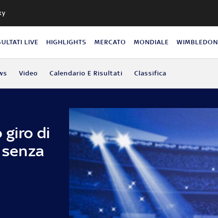
ky
SULTATI LIVE
HIGHLIGHTS
MERCATO
MONDIALE
WIMBLEDO
ws
Video
Calendario E Risultati
Classifica
giro di
i senza