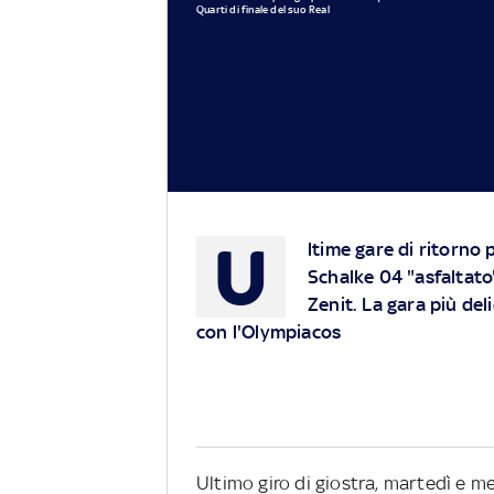
Quarti di finale del suo Real
U
ltime gare di ritorno p
Schalke 04 "asfaltato"
Zenit. La gara più de
con l'Olympiacos
Ultimo giro di giostra, martedì e merc