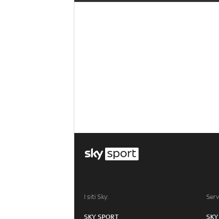
I siti Sky:
Serv
SKY SPORT
SKY