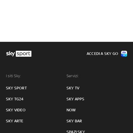
ACCEDI A SKY GO
I siti Sky:
Servizi:
SKY SPORT
SKY TV
SKY TG24
SKY APPS
SKY VIDEO
NOW
SKY ARTE
SKY BAR
SPAZI SKY