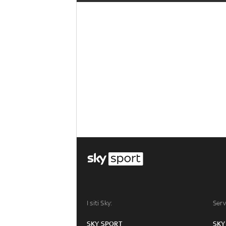
I siti Sky:
Serv
SKY SPORT
SKY