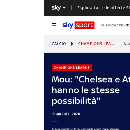
Esplora tutte le offerte S
In evidenza:
RI
CALCIO
CHAMPIONS LEAGUE
Ne
CHAMPIONS LEAGUE
Mou: "Chelsea e A
hanno le stesse
possibilità"
29 apr 2014 - 21:28
José Mourinho e John Terry nella conferenza stampa