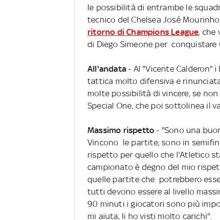
le possibilità di entrambe le squadre
tecnico del Chelsea José Mourinho n
ritorno di Champions League
, che
di Diego Simeone per conquistare u
All'andata
- Al "Vicente Calderon" i
tattica molto difensiva e rinuncia
molte possibilità di vincere, se non
Special One, che poi sottolinea il va
Massimo rispetto
- "Sono una buon
Vincono le partite, sono in semifi
rispetto per quello che l'Atletico s
campionato è degno del mio rispetto
quelle partite che potrebbero esser
tutti devono essere al livello massi
90 minuti i giocatori sono più impor
mi aiuta, li ho visti molto carichi".