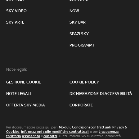
SKY VIDEO
NOW
SKY ARTE
SKY BAR
SPAZI SKY
PROGRAMMI
Note legali:
GESTIONE COOKIE
COOKIE POLICY
NOTE LEGALI
DICHIARAZIONE DI ACCESSIBILITÀ
OFFERTA SKY MEDIA
CORPORATE
Per il consumatore clicca qui per i
Moduli, Condizioni contrattuali
,
Privacy &
Cookies
,
informazioni sulle modifiche contrattuali
o per
trasparenza
tariffaria
,
assistenza
e
contatti
. Tutti i marchi Sky e i diritti di proprietà