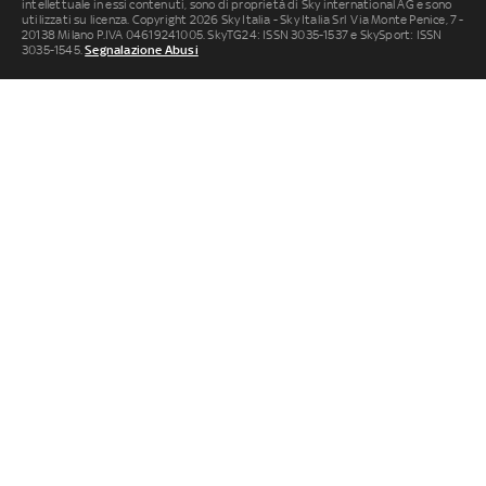
intellettuale in essi contenuti, sono di proprietà di Sky international AG e sono
utilizzati su licenza. Copyright 2026 Sky Italia - Sky Italia Srl Via Monte Penice, 7 -
20138 Milano P.IVA 04619241005. SkyTG24: ISSN 3035-1537 e SkySport: ISSN
3035-1545.
Segnalazione Abusi