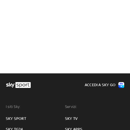
ACCEDI A SKY GO
I siti Sky:
Servizi:
SKY SPORT
SKY TV
SKY TG24
SKY APPS