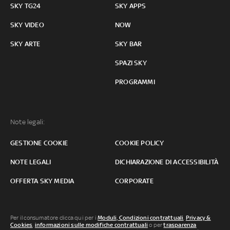
SKY TG24
SKY APPS
SKY VIDEO
NOW
SKY ARTE
SKY BAR
SPAZI SKY
PROGRAMMI
Note legali:
GESTIONE COOKIE
COOKIE POLICY
NOTE LEGALI
DICHIARAZIONE DI ACCESSIBILITÀ
OFFERTA SKY MEDIA
CORPORATE
Per il consumatore clicca qui per i
Moduli, Condizioni contrattuali
,
Privacy &
Cookies
,
informazioni sulle modifiche contrattuali
o per
trasparenza