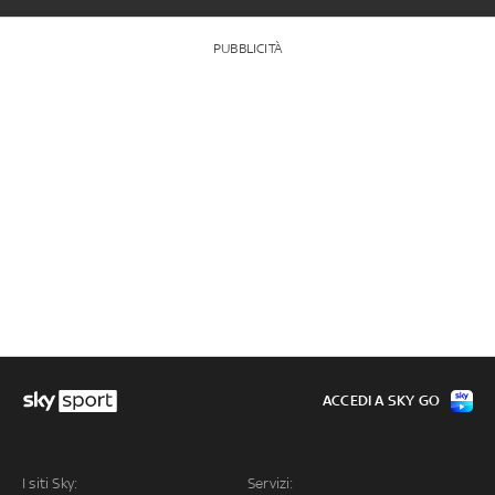
PUBBLICITÀ
ACCEDI A SKY GO
I siti Sky:
Servizi: