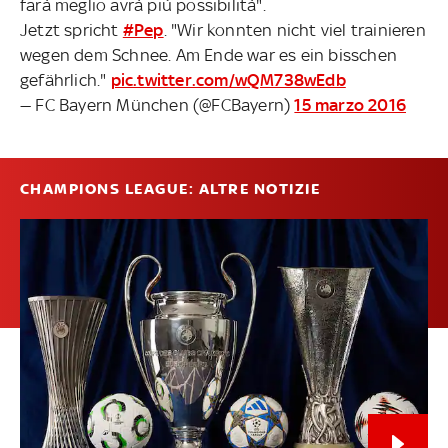
farà meglio avrà più possibilità".
Jetzt spricht
#Pep
. "Wir konnten nicht viel trainieren
wegen dem Schnee. Am Ende war es ein bisschen
gefährlich."
pic.twitter.com/wQM738wEdb
— FC Bayern München (@FCBayern)
15 marzo 2016
CHAMPIONS LEAGUE: ALTRE NOTIZIE