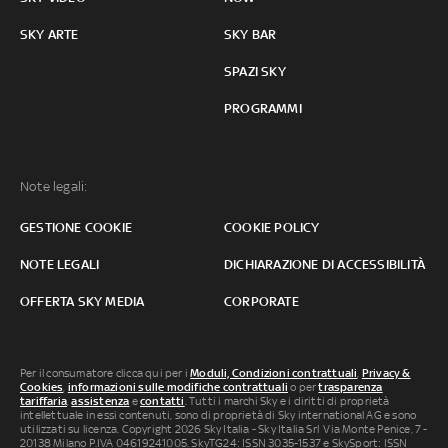
SKY ARTE
SKY BAR
SPAZI SKY
PROGRAMMI
Note legali:
GESTIONE COOKIE
COOKIE POLICY
NOTE LEGALI
DICHIARAZIONE DI ACCESSIBILITÀ
OFFERTA SKY MEDIA
CORPORATE
Per il consumatore clicca qui per i
Moduli, Condizioni contrattuali
,
Privacy &
Cookies
,
informazioni sulle modifiche contrattuali
o per
trasparenza
tariffaria
,
assistenza
e
contatti
. Tutti i marchi Sky e i diritti di proprietà
intellettuale in essi contenuti, sono di proprietà di Sky international AG e sono
utilizzati su licenza. Copyright 2026 Sky Italia - Sky Italia Srl Via Monte Penice, 7 -
20138 Milano P.IVA 04619241005. SkyTG24: ISSN 3035-1537 e SkySport: ISSN