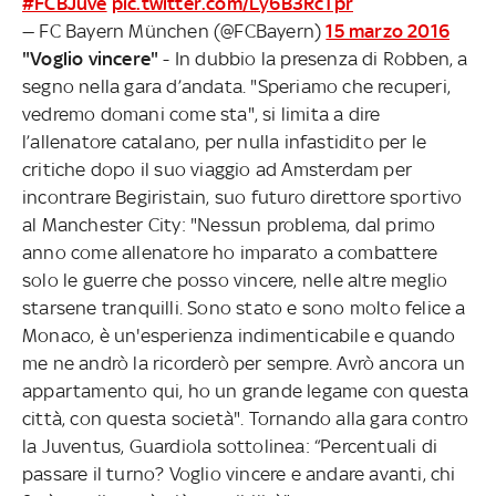
#FCBJuve
pic.twitter.com/Ly6B3RcTpr
— FC Bayern München (@FCBayern)
15 marzo 2016
"Voglio vincere"
- In dubbio la presenza di Robben, a
segno nella gara d’andata. "Speriamo che recuperi,
vedremo domani come sta", si limita a dire
l’allenatore catalano, per nulla infastidito per le
critiche dopo il suo viaggio ad Amsterdam per
incontrare Begiristain, suo futuro direttore sportivo
al Manchester City: "Nessun problema, dal primo
anno come allenatore ho imparato a combattere
solo le guerre che posso vincere, nelle altre meglio
starsene tranquilli. Sono stato e sono molto felice a
Monaco, è un'esperienza indimenticabile e quando
me ne andrò la ricorderò per sempre. Avrò ancora un
appartamento qui, ho un grande legame con questa
città, con questa società". Tornando alla gara contro
la Juventus, Guardiola sottolinea: “Percentuali di
passare il turno? Voglio vincere e andare avanti, chi