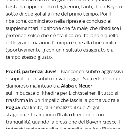
basta ha approfittato degli errori, tanti, di un Bayern
sotto di due gol alla fine del primo tempo. Poi il
ribaltone, cominciato nella ripresa e concluso ai
supplementari; ribaltone che fa male, che ribadisce il
profondo solco che c'è tra il calcio italiano e quello
delle grandi nazioni d'Europa e che alla fine umilia
(sportivamente...) con un risultato esagerato e al
tempo stesso giusto.
Pronti, partenza, Juve!
- Bianconeri subito aggressivi
e soprattutto subito in vantaggio. Succede dopo un
clamoroso malinteso tra
Alaba
e
Neuer
sull'imbucata di Khedira per Lichtsteiner. Il tutto si
trasforma in un rimpallo che lascia la porta vuota e
Pogba
, dal limite, al 9° realizza il suo 7° gol
stagionale. I campioni d'Italia difendono con
tranquillità quando la pressione del Bayern cresce. I
tedeschi ragionano di più e meglio, ma è sufficiente