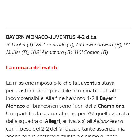
BAYERN MONACO-JUVENTUS 4-2 d.t.s.
5' Pogba (J), 28' Cuadrado (J), 75' Lewandowski (B), 91'
Muller (B), 108' Alcantara (B), 110' Coman (B)
La cronaca del match
La missione impossibile che la
Juventus
stava
per
trasformare in possibile in un match a tratti
incomprensibile. Alla fine ha vinto 4-2 il
Bayern
Monaco
e i bianconeri sono fuori dalla
Champions
.
Una partita da sogno, almeno per 75', quella giocata
dalla squadra di
Allegri
, arrivata sì all'
Allianz Arena
con il peso del 2-2 dell'andata e tante assenze, ma
anche con la cattiveria giusta e cinismo quanto