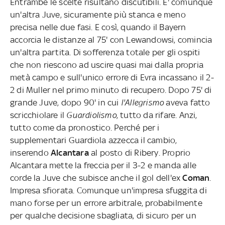
Entrambe le scelte risultano discutibili. E' comunque
un'altra Juve, sicuramente più stanca e meno
precisa nelle due fasi. E così, quando il Bayern
accorcia le distanze al 75' con Lewandowsi, comincia
un'altra partita. Di sofferenza totale per gli ospiti
che non riescono ad uscire quasi mai dalla propria
metà campo e sull'unico errore di Evra incassano il 2-
2 di Muller nel primo minuto di recupero. Dopo 75' di
grande Juve, dopo 90' in cui
l'Allegrismo
aveva fatto
scricchiolare il
Guardiolismo
, tutto da rifare. Anzi,
tutto come da pronostico. Perché per i
supplementari Guardiola azzecca il cambio,
inserendo
Alcantara
al posto di Ribery. Proprio
Alcantara mette la freccia per il 3-2 e manda alle
corde la Juve che subisce anche il gol dell'ex
Coman
.
Impresa sfiorata. Comunque un'impresa sfuggita di
mano forse per un errore arbitrale, probabilmente
per qualche decisione sbagliata, di sicuro per un