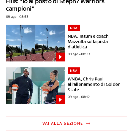
Ellis: "Io al posto di Steph? Warriors
campioni"
09 ago - 08:53
NBA
NBA, Tatum e coach
Mazzulla sulla pista
d'atletica
09 ago - 08:33
NBA
WNBA, Chris Paul
all'allenamento di Golden
State
09 ago - 08:12
VAI ALLA SEZIONE