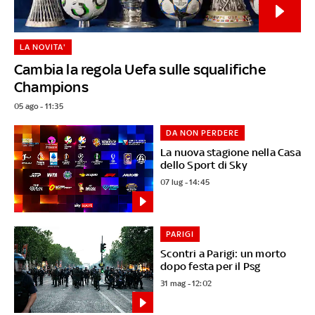
LA NOVITA'
Cambia la regola Uefa sulle squalifiche
Champions
05 ago - 11:35
DA NON PERDERE
La nuova stagione nella Casa
dello Sport di Sky
07 lug - 14:45
PARIGI
Scontri a Parigi: un morto
dopo festa per il Psg
31 mag - 12:02