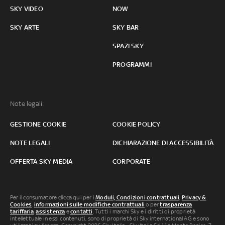
SKY VIDEO
NOW
SKY ARTE
SKY BAR
SPAZI SKY
PROGRAMMI
Note legali:
GESTIONE COOKIE
COOKIE POLICY
NOTE LEGALI
DICHIARAZIONE DI ACCESSIBILITÀ
OFFERTA SKY MEDIA
CORPORATE
Per il consumatore clicca qui per i
Moduli, Condizioni contrattuali
,
Privacy &
Cookies
,
informazioni sulle modifiche contrattuali
o per
trasparenza
tariffaria
,
assistenza
e
contatti
. Tutti i marchi Sky e i diritti di proprietà
intellettuale in essi contenuti, sono di proprietà di Sky international AG e sono