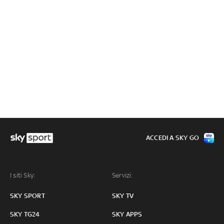
ACCEDI A SKY GO
I siti Sky:
Servizi:
SKY SPORT
SKY TV
SKY TG24
SKY APPS