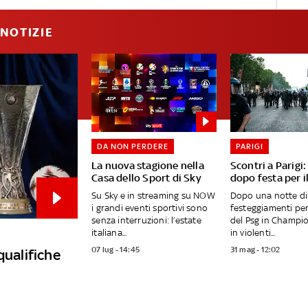
NOTIZIE
DA NON PERDERE
PARIGI
La nuova stagione nella
Scontri a Parigi
Casa dello Sport di Sky
dopo festa per i
Su Sky e in streaming su NOW
Dopo una notte di
i grandi eventi sportivi sono
festeggiamenti per 
senza interruzioni: l’estate
del Psg in Champio
italiana...
in violenti...
07 lug - 14:45
31 mag - 12:02
qualifiche