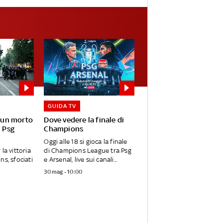
GUIDA TV
: un morto
Dove vedere la finale di
l Psg
Champions
Oggi alle 18 si gioca la finale
la vittoria
di Champions League tra Psg
ns, sfociati
e Arsenal, live sui canali...
30 mag - 10:00