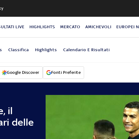
ky
SULTATI LIVE
HIGHLIGHTS
MERCATO
AMICHEVOLI
EUROPEI 
s
Classifica
Highlights
Calendario E Risultati
Google Discover
Fonti Preferite
 il
ari delle