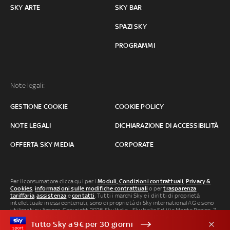
SKY ARTE
SKY BAR
SPAZI SKY
PROGRAMMI
Note legali:
GESTIONE COOKIE
COOKIE POLICY
NOTE LEGALI
DICHIARAZIONE DI ACCESSIBILITÀ
OFFERTA SKY MEDIA
CORPORATE
Per il consumatore clicca qui per i
Moduli, Condizioni contrattuali
,
Privacy &
Cookies
,
informazioni sulle modifiche contrattuali
o per
trasparenza
tariffaria
,
assistenza
e
contatti
. Tutti i marchi Sky e i diritti di proprietà
intellettuale in essi contenuti, sono di proprietà di Sky international AG e sono
utilizzati su licenza. Copyright 2026 Sky Italia - Sky Italia Srl Via Monte Penice, 7 -
20138 Milano P.IVA 04619241005. SkyTG24: ISSN 3035-1537 e SkySport: ISSN
Tutto Sky a 9€ per 30 giorni
3035-1545.
Segnalazione Abusi