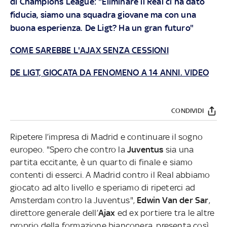
di Champions League: "Eliminare il Real ci ha dato
fiducia, siamo una squadra giovane ma con una
buona esperienza. De Ligt? Ha un gran futuro"
COME SAREBBE L'AJAX SENZA CESSIONI
DE LIGT, GIOCATA DA FENOMENO A 14 ANNI. VIDEO
CONDIVIDI
Ripetere l’impresa di Madrid e continuare il sogno
europeo. "Spero che contro la
Juventus
sia una
partita eccitante, è un quarto di finale e siamo
contenti di esserci. A Madrid contro il Real abbiamo
giocato ad alto livello e speriamo di ripeterci ad
Amsterdam contro la Juventus",
Edwin Van der Sar
,
direttore generale dell’
Ajax
ed ex portiere tra le altre
proprio della formazione bianconera, presenta così