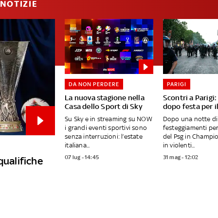
NOTIZIE
DA NON PERDERE
PARIGI
La nuova stagione nella
Scontri a Parigi
Casa dello Sport di Sky
dopo festa per i
Su Sky e in streaming su NOW
Dopo una notte di
i grandi eventi sportivi sono
festeggiamenti per 
senza interruzioni: l’estate
del Psg in Champio
italiana...
in violenti...
07 lug - 14:45
31 mag - 12:02
qualifiche