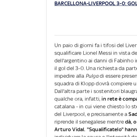
BARCELLONA-LIVERPOOL 3-0: GOL
Un paio di giorni fa i tifosi del Li
squalificare Lionel Messi in vista d
dell'argentino ai danni di Fabinho 
il gol del 3-0. Una richiesta da part
impedire alla
Pulga
di essere presen
squadra di Klopp dovrà compiere un'i
Dall'altra parte i sostenitori blau
qualche ora, infatti,
in rete è comp
catalana - in cui viene chiesto lo 
del Liverpool, e precisamente a
Sad
riprende il senegalese mentre
dà, o
Arturo Vidal.
"Squalificatelo" hann