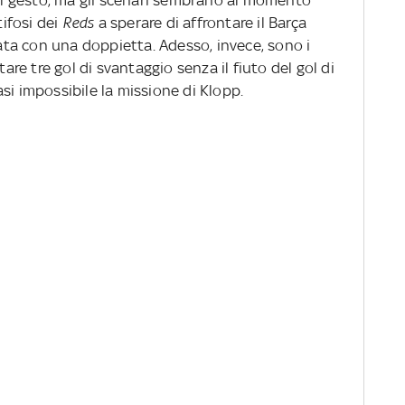
del gesto, ma gli scenari sembrano al momento
tifosi dei
Reds
a sperare di affrontare il Barça
data con una doppietta. Adesso, invece, sono i
tare tre gol di svantaggio senza il fiuto del gol di
si impossibile la missione di Klopp.