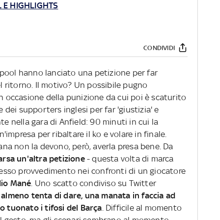
 E HIGHLIGHTS
CONDIVIDI
verpool hanno lanciato una petizione per far
el ritorno. Il motivo? Un possibile pugno
in occasione della punizione da cui poi è scaturito
e dei supporters inglesi per far 'giustizia' e
te nella gara di Anfield: 90 minuti in cui la
mpresa per ribaltare il ko e volare in finale.
grana non la devono, però, averla presa bene. Da
arsa un'altra petizione
- questa volta di marca
stesso provvedimento nei confronti di un giocatore
io Mané
. Uno scatto condiviso su Twitter
 almeno tenta di dare, una manata in faccia ad
o tuonato i tifosi del Barça
. Difficile al momento