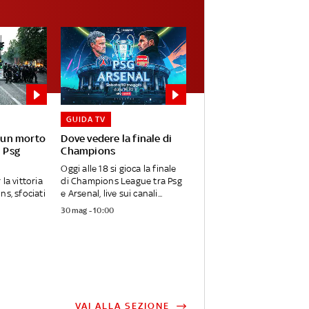
GUIDA TV
: un morto
Dove vedere la finale di
l Psg
Champions
Oggi alle 18 si gioca la finale
la vittoria
di Champions League tra Psg
ns, sfociati
e Arsenal, live sui canali...
30 mag - 10:00
VAI ALLA SEZIONE