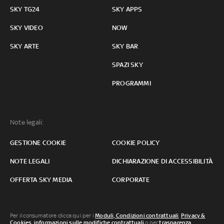
SKY TG24
SKY APPS
SKY VIDEO
NOW
SKY ARTE
SKY BAR
SPAZI SKY
PROGRAMMI
Note legali:
GESTIONE COOKIE
COOKIE POLICY
NOTE LEGALI
DICHIARAZIONE DI ACCESSIBILITÀ
OFFERTA SKY MEDIA
CORPORATE
Per il consumatore clicca qui per i
Moduli, Condizioni contrattuali
,
Privacy &
Cookies
,
informazioni sulle modifiche contrattuali
o per
trasparenza