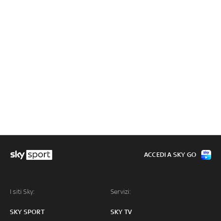
ACCEDI A SKY GO
I siti Sky:
Servizi:
SKY SPORT
SKY TV