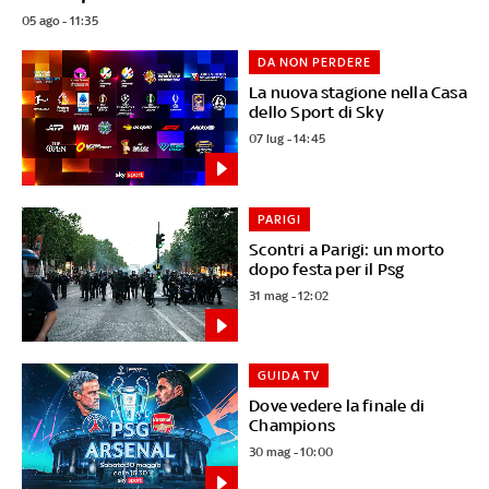
05 ago - 11:35
DA NON PERDERE
La nuova stagione nella Casa
dello Sport di Sky
07 lug - 14:45
PARIGI
Scontri a Parigi: un morto
dopo festa per il Psg
31 mag - 12:02
GUIDA TV
Dove vedere la finale di
Champions
30 mag - 10:00