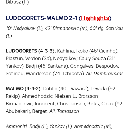
Dibusz (F)
LUDOGORETS-MALMO 2-1 (
Highlights
)
10' Nedyalkov (L), 42' Birmancevic (M), 60' rig. Sotiriou
(L)
LUDOGORETS (4-3-3)
: Kahlina; Ikoko (46' Cicinho),
Plastun, Verdon (Sa), Nedyalkov; Cauly Souza (31'
Yankov), Badji (46' Santana), Gonçalves; Despodov,
Sotiriou, Wanderson (74' Tchibota).
All. Dambrauskas
MALMO (4-4-2)
: Dahlin (40' Diawara); Lewicki (92'
Rakip), Ahmedhodzic, Nielsen L., Brorsson;
Birmancevic, Innocent, Christiansen, Rieks; Colak (92'
Abubakari), Berget.
All. Tomasson
Ammoniti: Badji (L), Yankov (L), Ahmedhodzic (M),