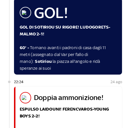
GOL!
GOL DI SOTIRIOU SU RIGORE! LUDOGORETS-
MALMO 2-1!
60' -
Tornano avanti i padroni di casa dagli 11
metri (assegnato dal Var per fallo di
mano):
Sotiriou
la piazza all'angolo e ridà
speranze ai suoi
22:24
24 ago
doppia ammonizione!
ESPULSO LAIDOUNI! FERENCVAROS-YOUNG
BOYS 2-2!