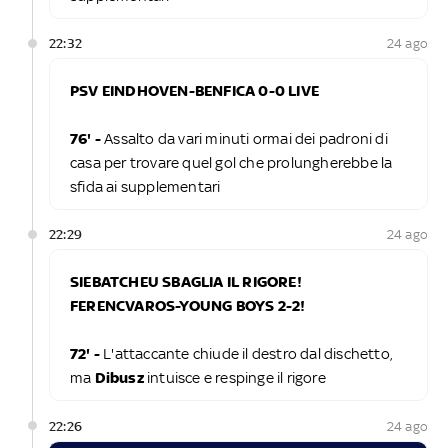
22:32
24 ago
PSV EINDHOVEN-BENFICA 0-0 LIVE
76' -
Assalto da vari minuti ormai dei padroni di
casa per trovare quel gol che prolungherebbe la
sfida ai supplementari
22:29
24 ago
SIEBATCHEU SBAGLIA IL RIGORE!
FERENCVAROS-YOUNG BOYS 2-2!
72' -
L'attaccante chiude il destro dal dischetto,
ma
Dibusz
intuisce e respinge il rigore
22:26
24 ago