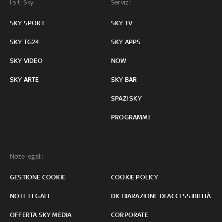
I siti Sky:
Servizi:
SKY SPORT
SKY TV
SKY TG24
SKY APPS
SKY VIDEO
NOW
SKY ARTE
SKY BAR
SPAZI SKY
PROGRAMMI
Note legali:
GESTIONE COOKIE
COOKIE POLICY
NOTE LEGALI
DICHIARAZIONE DI ACCESSIBILITÀ
OFFERTA SKY MEDIA
CORPORATE