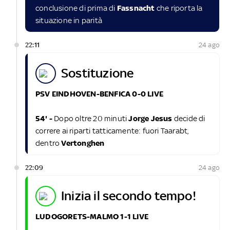
conclusione di prima di
Fassnacht
che riporta la
situazione in parità
22:11
24 ago
sostituzione
PSV EINDHOVEN-BENFICA 0-0 LIVE
54' -
Dopo oltre 20 minuti
Jorge Jesus
decide di
correre ai riparti tatticamente: fuori Taarabt,
dentro
Vertonghen
22:09
24 ago
inizia il secondo tempo!
LUDOGORETS-MALMO 1-1 LIVE