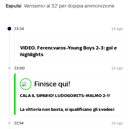
Espulsi
:
Verissimo al 32' per doppia ammonizione
23:24
24 ago
VIDEO. Ferencvaros-Young Boys 2-3: gol e
highlights
23:00
24 ago
finisce qui!
CALA IL SIPARIO! LUDOGORETS-MALMO 2-1!
La vittoria non basta, si qualificano gli svedesi
22:54
24 ago