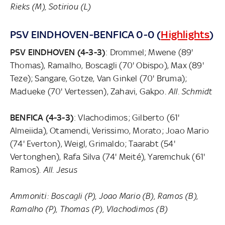
Rieks (M), Sotiriou (L)
PSV EINDHOVEN-BENFICA 0-0 (
Highlights
)
PSV EINDHOVEN (4-3-3)
: Drommel; Mwene (89'
Thomas), Ramalho, Boscagli (70' Obispo), Max (89'
Teze); Sangare, Gotze, Van Ginkel (70' Bruma);
Madueke (70' Vertessen), Zahavi, Gakpo.
All. Schmidt
BENFICA (4-3-3)
: Vlachodimos; Gilberto (61'
Almeiida), Otamendi, Verissimo, Morato; Joao Mario
(74' Everton), Weigl, Grimaldo; Taarabt (54'
Vertonghen), Rafa Silva (74' Meité), Yaremchuk (61'
Ramos).
All. Jesus
Ammoniti: Boscagli (P), Joao Mario (B), Ramos (B),
Ramalho (P), Thomas (P), Vlachodimos (B)