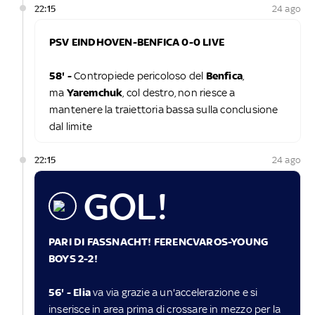
22:15
24 ago
PSV EINDHOVEN-BENFICA 0-0 LIVE
58' -
Contropiede pericoloso del
Benfica
,
ma
Yaremchuk
, col destro, non riesce a
mantenere la traiettoria bassa sulla conclusione
dal limite
22:15
24 ago
GOL!
PARI DI FASSNACHT! FERENCVAROS-YOUNG
BOYS 2-2!
56' -
Elia
va via grazie a un'accelerazione e si
inserisce in area prima di crossare in mezzo per la