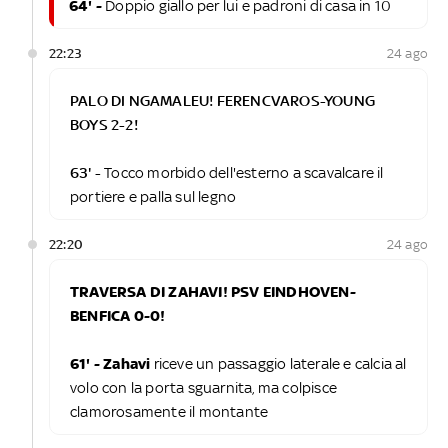
64' -
Doppio giallo per lui e padroni di casa in 10
22:23
24 ago
PALO DI NGAMALEU! FERENCVAROS-YOUNG
BOYS 2-2!
63' -
Tocco morbido dell'esterno a scavalcare il
portiere e palla sul legno
22:20
24 ago
TRAVERSA DI ZAHAVI! PSV EINDHOVEN-
BENFICA 0-0!
61' - Zahavi
riceve un passaggio laterale e calcia al
volo con la porta sguarnita, ma colpisce
clamorosamente il montante