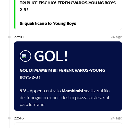
TRIPLICE FISCHIO! FERENCVAROS-YOUNG BOYS
2-3!
Si qualificano lo Young Boys
22:50
24 ago
GOL!
GOL DI MAMBIMBI! FERENCVAROS-YOUNG
BOYS 2-3!
93' -
Appena entrato
Mambimbi
scatta sul filo
del fuorigioco e con il destro piazza la sfera sul
palo lontano
22:46
24 ago