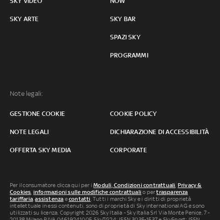
SKY VIDEO
NOW
SKY ARTE
SKY BAR
SPAZI SKY
PROGRAMMI
Note legali:
GESTIONE COOKIE
COOKIE POLICY
NOTE LEGALI
DICHIARAZIONE DI ACCESSIBILITÀ
OFFERTA SKY MEDIA
CORPORATE
Per il consumatore clicca qui per i
Moduli, Condizioni contrattuali
,
Privacy &
Cookies
,
informazioni sulle modifiche contrattuali
o per
trasparenza
tariffaria
,
assistenza
e
contatti
. Tutti i marchi Sky e i diritti di proprietà
intellettuale in essi contenuti, sono di proprietà di Sky international AG e sono
utilizzati su licenza. Copyright 2026 Sky Italia - Sky Italia Srl Via Monte Penice, 7 -
20138 Milano P.IVA 04619241005. SkyTG24: ISSN 3035-1537 e SkySport: ISSN