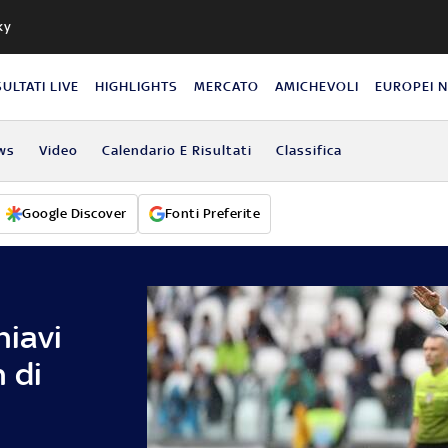
ky
SULTATI LIVE
HIGHLIGHTS
MERCATO
AMICHEVOLI
EUROPEI 
ws
Video
Calendario E Risultati
Classifica
Google Discover
Fonti Preferite
hiavi
 di