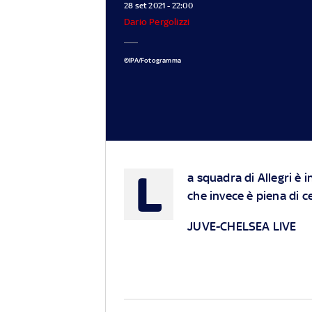
28 set 2021 - 22:00
Dario Pergolizzi
©IPA/Fotogramma
L
a squadra di Allegri è 
che invece è piena di c
JUVE-CHELSEA LIVE