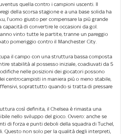
uventus quella contro i campioni uscenti. Il
regi della scorsa stagione e a una base solida ha
u, l’uomo giusto per compensare la più grande
a capacità di convertire le occasioni da gol.
 hanno vinto tutte le partite, tranne un pareggio
sabato pomeriggio contro il Manchester City.
ccupa il campo con una struttura bassa composta
ntire stabilità al possesso iniziale, coadiuvati da 5
modifiche nelle posizioni dei giocatori possono
ei centrocampisti in maniera più o meno stabile,
offensivi, soprattutto quando si tratta di pressare
uttura così definita, il Chelsea è rimasta una
ile nello sviluppo del gioco. Ovvero: anche se
ti di forza e punti deboli della squadra di Tuchel,
i. Questo non solo per la qualità degli interpreti,