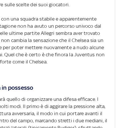
re sulle scelte dei suoi giocatori.
va con una squadra stabile e apparentemente
i stagione non ha avuto un percorso univoco dal
elle ultime partite Allegri sembra aver trovato
 non cambia la sensazione che il Chelsea sia un
le per poter mettere nuovamente a nudo alcune
i. Quel che è certo è che finora la Juventus non
orte come il Chelsea.
a in possesso
à quello di organizzare una difesa efficace. I
lti modi. Il primo è di aggirare la pressione alta,
ttura avversaria, il modo in cui portare avanti il
entro del campo, marcando stretti i due mediani, il
rali laterali (tipicamente Rudiger), sfruttando