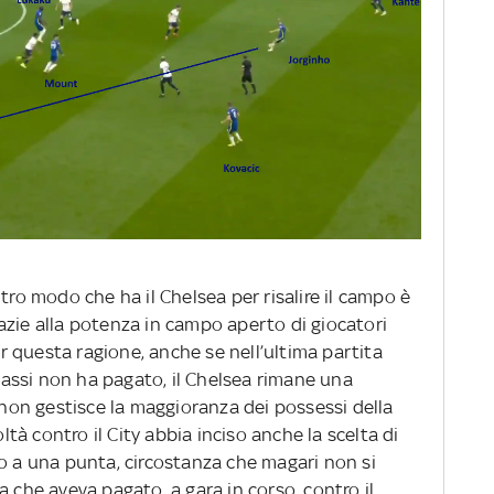
tro modo che ha il Chelsea per risalire il campo è
azie alla potenza in campo aperto di giocatori
 questa ragione, anche se nell’ultima partita
 bassi non ha pagato, il Chelsea rimane una
on gestisce la maggioranza dei possessi della
oltà contro il City abbia inciso anche la scelta di
do a una punta, circostanza che magari non si
a che aveva pagato, a gara in corso, contro il