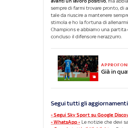
avanti un lavoro positivo
, ma abbi
sempre di farmi trovare pronto, di 
tale da riuscire a mantenere sempr
stimola e ho la fortuna di allenarm
Champions e abbiamo una partita
concluso il difensore nerazzurro.
APPROFON
Già in qua
Segui tutti gli aggiornamenti
- Segui Sky Sport su Google Disco
- WhatsApp -
Le notizie che devi sa