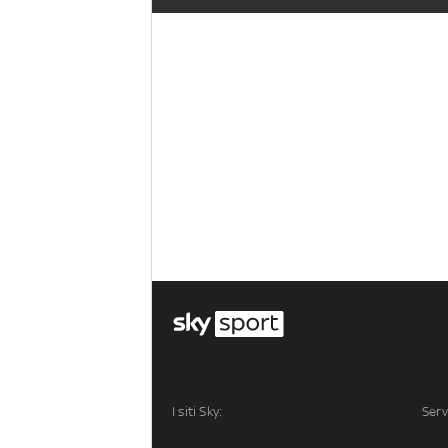
I siti Sky:
Serv