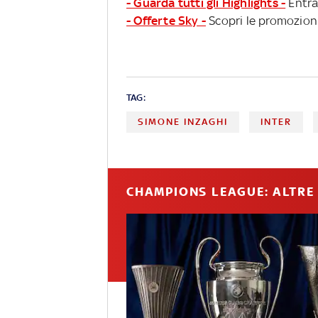
- Guarda tutti gli Highlights -
Entra
- Offerte Sky -
Scopri le promozioni
TAG:
SIMONE INZAGHI
INTER
CHAMPIONS LEAGUE: ALTRE 