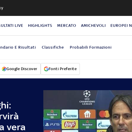
ky
SULTATI LIVE
HIGHLIGHTS
MERCATO
AMICHEVOLI
EUROPEI 
ndario E Risultati
Classifiche
Probabili Formazioni
Google Discover
Fonti Preferite
hi:
rvirà
a vera