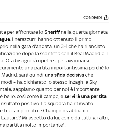
CONDIVIDI
nta per affrontare lo
Sheriff
nella quarta giornata
ague
. I nerazzurri hanno ottenuto il primo
io nella gara d'andata, un 3-1 che ha rilanciato
ificazione dopo la sconfitta con il Real Madrid e il
. Ora bisognerà ripetersi per avvicinarsi
 sicuramente una partita importantissima perché lo
l Madrid, sarà quindi
una sfida decisiva
che
 modi – ha dichiarato lo stesso Inzaghi a Sky
entale, sappiamo quanto per noi è importante
 è bello, così come il campo, e
servirà una partita
risultato positivo. La squadra ha ritrovato
gare tra campionato e Champions abbiamo
 Lautaro? Mi aspetto da lui, come da tutti gli altri,
una partita molto importante".