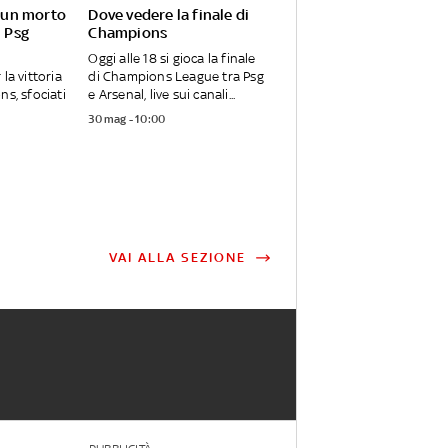
: un morto
Dove vedere la finale di
l Psg
Champions
Oggi alle 18 si gioca la finale
la vittoria
di Champions League tra Psg
ns, sfociati
e Arsenal, live sui canali...
30 mag - 10:00
VAI ALLA SEZIONE