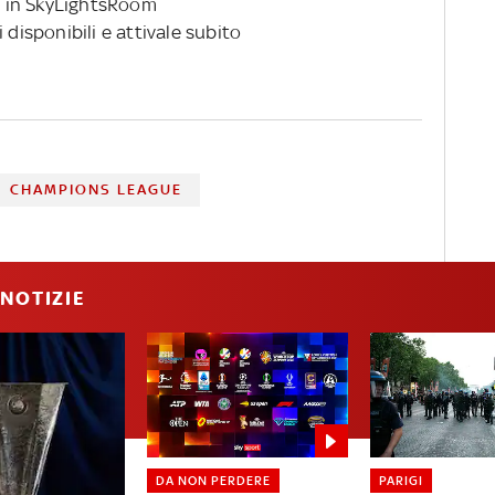
 in SkyLightsRoom
 disponibili e attivale subito
CHAMPIONS LEAGUE
NOTIZIE
DA NON PERDERE
PARIGI