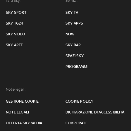
I siti Sky:
Servizi:
SKY SPORT
SKY TV
SKY TG24
SKY APPS
SKY VIDEO
NOW
SKY ARTE
SKY BAR
SPAZI SKY
PROGRAMMI
Note legali:
GESTIONE COOKIE
COOKIE POLICY
NOTE LEGALI
DICHIARAZIONE DI ACCESSIBILITÀ
OFFERTA SKY MEDIA
CORPORATE