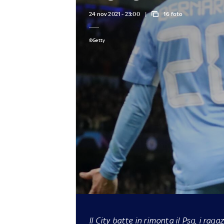
24 nov 2021 - 23:00
16 foto
©Getty
Il City batte in rimonta il Psg, i raga