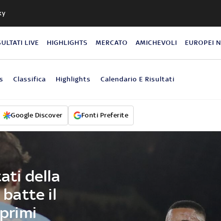
ky
SULTATI LIVE
HIGHLIGHTS
MERCATO
AMICHEVOLI
EUROPEI 
s
Classifica
Highlights
Calendario E Risultati
Google Discover
Fonti Preferite
ati della
 batte il
 primi