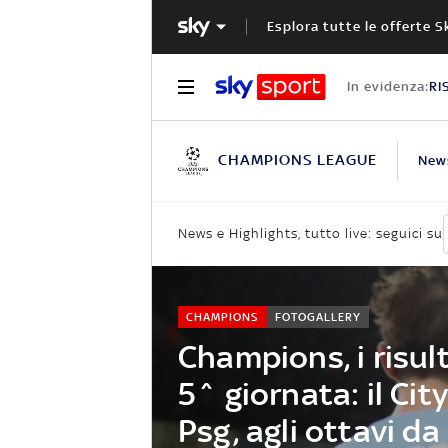
Esplora tutte le offerte S
In evidenza:
RI
CHAMPIONS LEAGUE
New
News e Highlights, tutto live: seguici su
CHAMPIONS
FOTOGALLERY
Champions, i risult
5^ giornata: il City
Psg, agli ottavi da