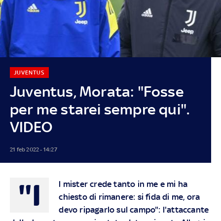
JUVENTUS
Juventus, Morata: "Fosse
per me starei sempre qui".
VIDEO
21 feb 2022 - 14:27
"I
l mister crede tanto in me e mi ha
chiesto di rimanere: si fida di me, ora
devo ripagarlo sul campo": l'attaccante