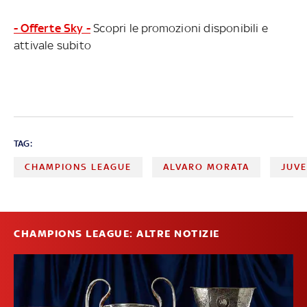
- Offerte Sky -
Scopri le promozioni disponibili e
attivale subito
TAG:
CHAMPIONS LEAGUE
ALVARO MORATA
JUV
CHAMPIONS LEAGUE: ALTRE NOTIZIE