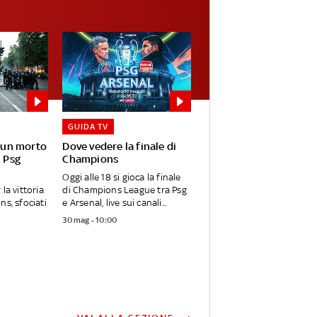
GUIDA TV
: un morto
Dove vedere la finale di
l Psg
Champions
Oggi alle 18 si gioca la finale
la vittoria
di Champions League tra Psg
ns, sfociati
e Arsenal, live sui canali...
30 mag - 10:00