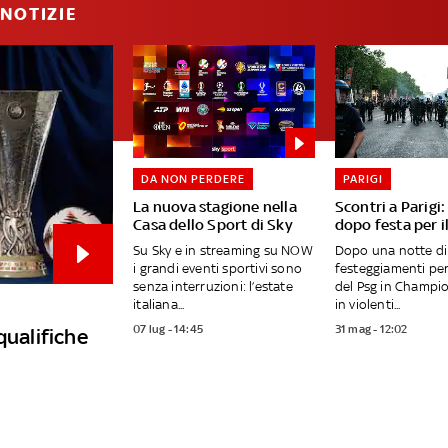
NOTIZIE
DA NON PERDERE
PARIGI
La nuova stagione nella
Scontri a Parigi
Casa dello Sport di Sky
dopo festa per i
Su Sky e in streaming su NOW
Dopo una notte di
i grandi eventi sportivi sono
festeggiamenti per 
senza interruzioni: l’estate
del Psg in Champio
italiana...
in violenti...
07 lug - 14:45
31 mag - 12:02
qualifiche