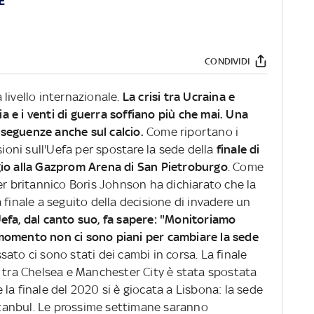
E
CONDIVIDI
livello internazionale.
La crisi tra Ucraina e
ia e i venti di guerra soffiano più che mai.
Una
seguenze anche sul calcio.
Come riportano i
sioni sull'Uefa per spostare la sede della
finale di
gio alla Gazprom Arena di San Pietroburgo
. Come
er britannico Boris Johnson ha dichiarato che la
 finale a seguito della decisione di invadere un
efa, dal canto suo, fa sapere: "Monitoriamo
momento non ci sono piani per cambiare la sede
assato ci sono stati dei cambi in corsa. La finale
, tra Chelsea e Manchester City è stata spostata
la finale del 2020 si è giocata a Lisbona: la sede
Istanbul. Le prossime settimane saranno