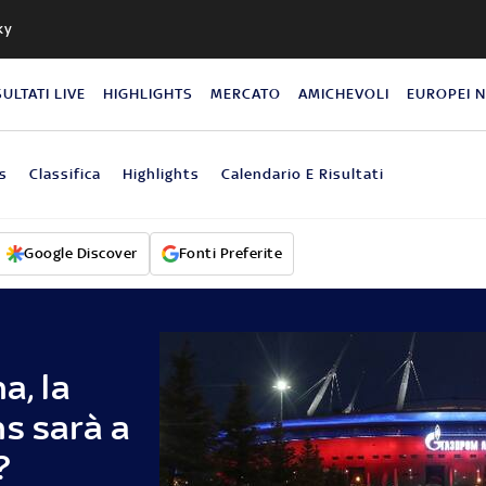
ky
SULTATI LIVE
HIGHLIGHTS
MERCATO
AMICHEVOLI
EUROPEI 
s
Classifica
Highlights
Calendario E Risultati
Google Discover
Fonti Preferite
a, la
ns sarà a
?