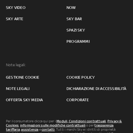
SKY VIDEO
NOW
SKY ARTE
SKY BAR
SPAZI SKY
PROGRAMMI
Note legali:
GESTIONE COOKIE
COOKIE POLICY
NOTE LEGALI
DICHIARAZIONE DI ACCESSIBILITÀ
OFFERTA SKY MEDIA
CORPORATE
Per il consumatore clicca qui per i
Moduli, Condizioni contrattuali
,
Privacy &
Cookies
,
informazioni sulle modifiche contrattuali
o per
trasparenza
tariffaria
,
assistenza
e
contatti
. Tutti i marchi Sky e i diritti di proprietà