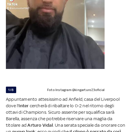
1/8
Foto Instagram @kingarturo23oficial
Appuntamento attesissimo ad Anfield, casa del Liverpool
dove l'
Inter
cercherà di ribaltare lo 0-2 nel ritorno degli
ottavi di Champions. Sicuro assente per squalifica sarà
Barella, assenza che potrebbe riservare una maglia da
titolare ad
Arturo Vidal
. Una serata speciale da onorare con
un
nuovo look
: ecco quindi che
il cileno è passato da così…