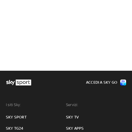
ACCEDI A SKY GO
I siti Sky:
Servizi:
SKY SPORT
SKY TV
SKY TG24
SKY APPS