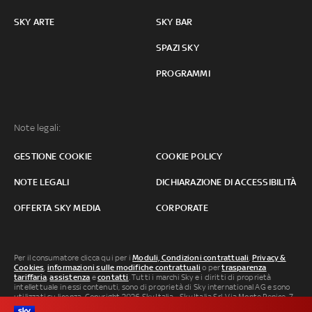
SKY ARTE
SKY BAR
SPAZI SKY
PROGRAMMI
Note legali:
GESTIONE COOKIE
COOKIE POLICY
NOTE LEGALI
DICHIARAZIONE DI ACCESSIBILITÀ
OFFERTA SKY MEDIA
CORPORATE
Per il consumatore clicca qui per i
Moduli, Condizioni contrattuali
,
Privacy &
Cookies
,
informazioni sulle modifiche contrattuali
o per
trasparenza
tariffaria
,
assistenza
e
contatti
. Tutti i marchi Sky e i diritti di proprietà
intellettuale in essi contenuti, sono di proprietà di Sky international AG e sono
utilizzati su licenza. Copyright 2026 Sky Italia - Sky Italia Srl Via Monte Penice, 7 -
20138 Milano P.IVA 04619241005. SkyTG24: ISSN 3035-1537 e SkySport: ISSN