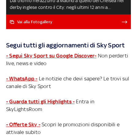
Dal trionfo nerazzurro a Madrid a quello del Chelsea nel
derby inglese contro il City: negli ultimi 12 anni a
dominare è stato il calcio spagnolo con sei successi, tre
quelli delle squadre inglesi e due per il Bayern come
Vai alla Fotogallery
rappresentante della Bundes. Partite spesso
spettacolari risolte dai fuoriclasse in campo, altre decise
all’ultimo minuto o ai calci di rigore: ecco come sono
Segui tutti gli aggiornamenti di Sky Sport
andate LIVERPOOL-REAL MADRID LIVE
- Segui Sky Sport su Google Discover-
Non perderti
live, news e video
- WhatsApp -
Le notizie che devi sapere? Le trovi sul
canale di Sky Sport
- Guarda tutti gli Highlights -
Entra in
SkyLightsRoom
- Offerte Sky -
Scopri le promozioni disponibili e
attivale subito