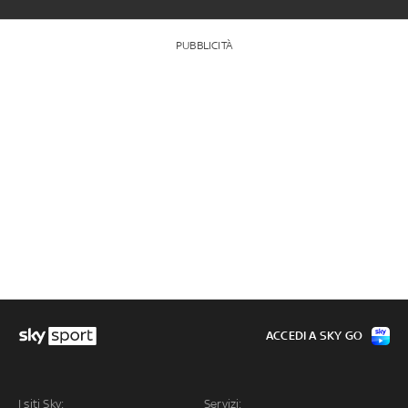
PUBBLICITÀ
ACCEDI A SKY GO
I siti Sky:
Servizi: