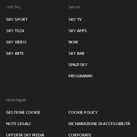
I siti Sky:
Servizi:
SKY SPORT
SKY TV
SKY TG24
SKY APPS
SKY VIDEO
NOW
SKY ARTE
SKY BAR
SPAZI SKY
PROGRAMMI
Note legali:
GESTIONE COOKIE
COOKIE POLICY
NOTE LEGALI
DICHIARAZIONE DI ACCESSIBILITÀ
OFFERTA SKY MEDIA
CORPORATE