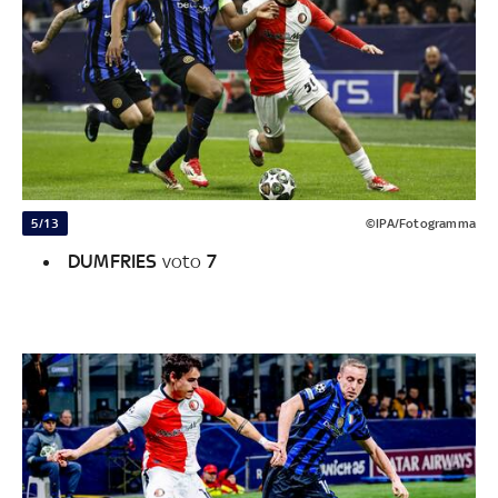
5/13
©IPA/Fotogramma
DUMFRIES
voto
7