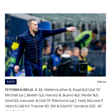
13/13
©Ansa
FEYERNOORD (4-3-3):
Wellenreuther
6
; Read
6,5
(dal 75'
Mitchell
s.v
.), Beelen
5,5
, Hancko
6
, Bueno
6,5
; Moder
6,5
,
Smal
5,5
, Ivanusec
6
(dal 75' Rdemond
s.v.
); Hadj Moussa
7
,
Ueda
5
(dal 63' Trauner
6
), Sliti
6
(dal 63' Carranza
5,5
).
All.