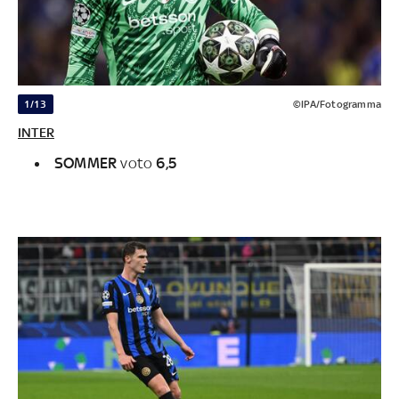
1/13
©IPA/Fotogramma
INTER
SOMMER
voto
6,5