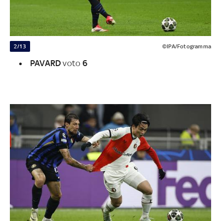
2/13
©IPA/Fotogramma
PAVARD
voto
6