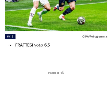
6/13
©IPA/Fotogramma
FRATTESI
voto
6,5
PUBBLICITÀ