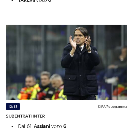
TAREMI
voto
6
12/13
©IPA/Fotogramma
SUBENTRATI INTER
Dal 61'
Asslani
voto
6