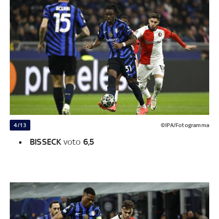
4/13
©IPA/Fotogramma
BISSECK
voto
6,5