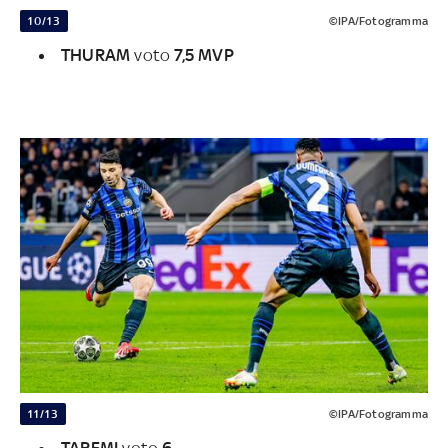
10/13
©IPA/Fotogramma
THURAM
voto
7,5 MVP
11/13
©IPA/Fotogramma