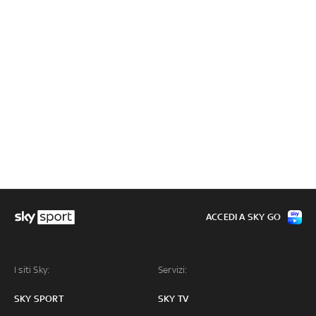
ACCEDI A SKY GO
I siti Sky:
Servizi:
SKY SPORT
SKY TV