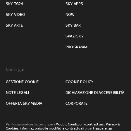
SKY TG24
SKY APPS
SKY VIDEO
NOW
SKY ARTE
SKY BAR
SPAZI SKY
PROGRAMMI
Note legali:
GESTIONE COOKIE
COOKIE POLICY
NOTE LEGALI
DICHIARAZIONE DI ACCESSIBILITÀ
OFFERTA SKY MEDIA
CORPORATE
Per il consumatore clicca qui per i
Moduli, Condizioni contrattuali
,
Privacy &
Cookies
,
informazioni sulle modifiche contrattuali
o per
trasparenza