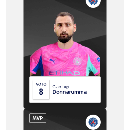
VOTO
Gianluigi
8
Donnarumma
MVP