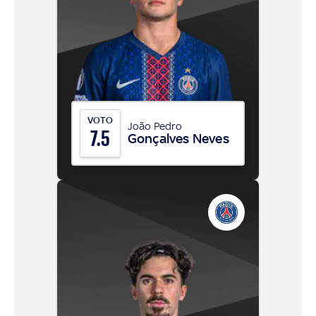
VOTO
João Pedro
7.5
Gonçalves Neves