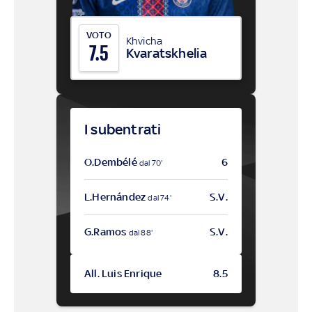
VOTO
Khvicha
7.5
Kvaratskhelia
I subentrati
O.Dembélé
6
dal 70'
L.Hernández
S.V.
dal 74'
G.Ramos
S.V.
dal 88'
All. Luis Enrique
8.5