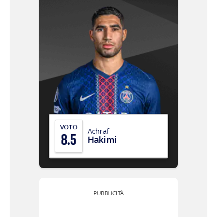
VOTO
Achraf
8.5
Hakimi
PUBBLICITÀ