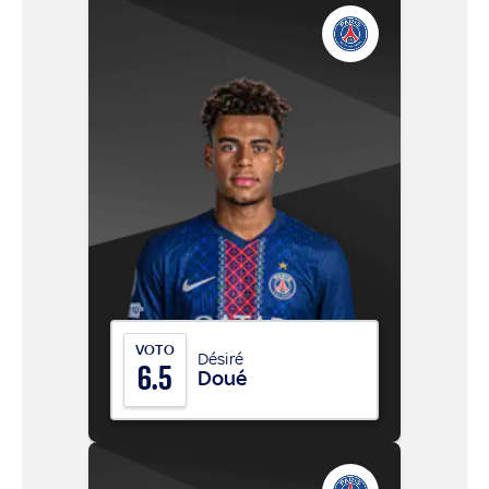
VOTO
Désiré
6.5
Doué