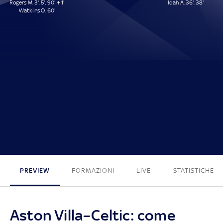
Rogers M. 3', 5', 90' + 1'
Idah A. 36', 38'
Watkins O. 60'
4 - 2
PREVIEW
FORMAZIONI
LIVE
STATISTICHE
Aston Villa–Celtic: come