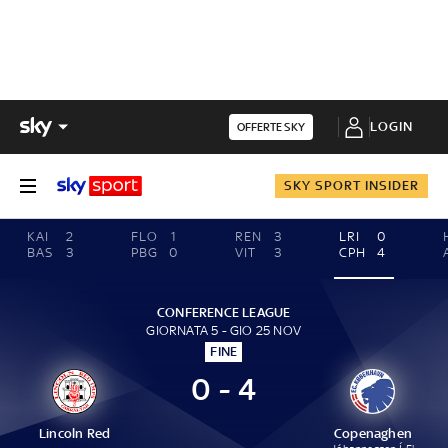
LOGIN
OFFERTE SKY
SKY SPORT INSIDER
KAI
2
FLO
1
REN
3
LRI
0
BAS
3
PBG
0
VIT
3
CPH
4
CONFERENCE LEAGUE
GIORNATA 5 - GIO 25 NOV
FINE
0 - 4
Lincoln Red
Copenaghen