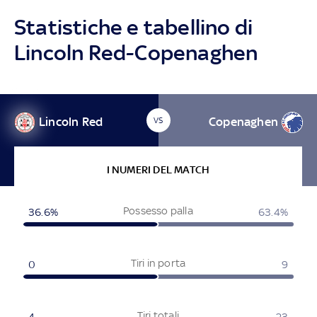
Statistiche e tabellino di
Lincoln Red-Copenaghen
Lincoln Red
Copenaghen
VS
I NUMERI DEL MATCH
Possesso palla
36.6%
63.4%
Tiri in porta
0
9
Tiri totali
4
23