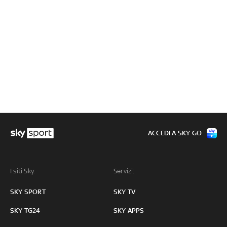
ACCEDI A SKY GO
I siti Sky:
Servizi:
SKY SPORT
SKY TV
SKY TG24
SKY APPS