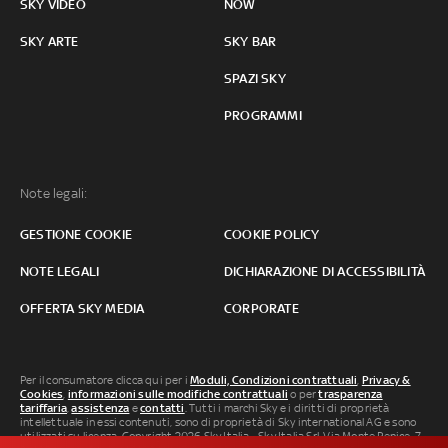
SKY VIDEO
NOW
SKY ARTE
SKY BAR
SPAZI SKY
PROGRAMMI
Note legali:
GESTIONE COOKIE
COOKIE POLICY
NOTE LEGALI
DICHIARAZIONE DI ACCESSIBILITÀ
OFFERTA SKY MEDIA
CORPORATE
Per il consumatore clicca qui per i
Moduli, Condizioni contrattuali
,
Privacy &
Cookies
,
informazioni sulle modifiche contrattuali
o per
trasparenza
tariffaria
,
assistenza
e
contatti
. Tutti i marchi Sky e i diritti di proprietà
intellettuale in essi contenuti, sono di proprietà di Sky international AG e sono
utilizzati su licenza. Copyright 2026 Sky Italia - Sky Italia Srl Via Monte Penice, 7 -