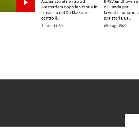
Acclamato al rientro ad
Il PSV Eindhoven 
Amsterdam dopo la vittoria in
d'Olanda per
trasferta nel De Klassieker
la venticinquesima 
contro il...
sua storia. La...
31 ott - 14:30
05 mag - 15:22