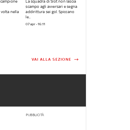
è campione
La squadra di Slot non lascia
scampo agli avversari e segna
volta nella
addirittura sei gol. Spiccano
le...
07 apr - 16:11
VAI ALLA SEZIONE
PUBBLICITÀ