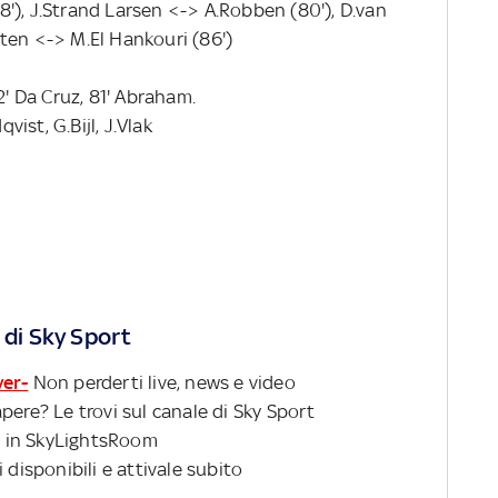
'), J.Strand Larsen <-> A.Robben (80'), D.van
ten <-> M.El Hankouri (86')
2' Da Cruz, 81' Abraham.
ist, G.Bijl, J.Vlak
 di Sky Sport
ver-
Non perderti live, news e video
pere? Le trovi sul canale di Sky Sport
 in SkyLightsRoom
 disponibili e attivale subito