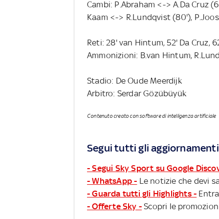
Cambi: P.Abraham <-> A.Da Cruz (68
Kaam <-> R.Lundqvist (80'), P.Joos
Reti: 28' van Hintum, 52' Da Cruz, 6
Ammonizioni: B.van Hintum, R.Lundqv
Stadio: De Oude Meerdijk
Arbitro: Serdar Gözübüyük
Contenuto creato con software di intelligenza artificiale
Segui tutti gli aggiornamenti
- Segui Sky Sport su Google Disco
- WhatsApp -
Le notizie che devi sa
- Guarda tutti gli Highlights -
Entra
- Offerte Sky -
Scopri le promozioni