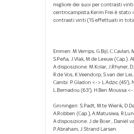
migliore dei suoi per contrasti vinti
centrocampista Kerim Frei è stato in
contrasti vinti (15 effettuati in tota
Emmen: M.Verrips, G.Bijl, C.Cavlan, 
S.Peña, J.Vlak, M.de Leeuw (Cap.). Al
A disposizione: M.Kolar, J.Rhyner, D
R.de Vos, K.Veendorp, S.van der Lei
Cambi: P.Gladon <-> L.Adzic (45'), 
L.Bernadou (63'), H.Ben Moussa <-
Groningen: S.Padt, M.te Wierik, D.Da
A.Robben (Cap.), A.Matusiwa, R.Lund
A disposizione: J.de Boer , Daniël v
P.Abraham, J.Strand Larsen.