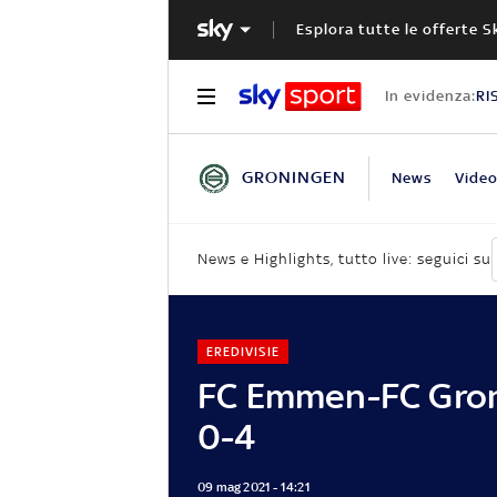
Esplora tutte le offerte S
In evidenza:
RI
GRONINGEN
News
Vide
News e Highlights, tutto live: seguici su
EREDIVISIE
FC Emmen-FC Gro
0-4
09 mag 2021 - 14:21