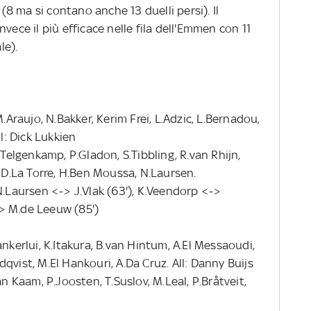
 (8 ma si contano anche 13 duelli persi). Il
vece il più efficace nelle fila dell'Emmen con 11
le).
M.Araujo, N.Bakker, Kerim Frei, L.Adzic, L.Bernadou,
l: Dick Lukkien
.Telgenkamp, P.Gladon, S.Tibbling, R.van Rhijn,
, D.La Torre, H.Ben Moussa, N.Laursen.
N.Laursen <-> J.Vlak (63'), K.Veendorp <->
> M.de Leeuw (85')
nkerlui, K.Itakura, B.van Hintum, A.El Messaoudi,
qvist, M.El Hankouri, A.Da Cruz. All: Danny Buijs
an Kaam, P.Joosten, T.Suslov, M.Leal, P.Bråtveit,