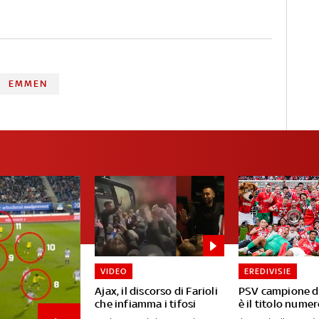
EMMEN
VIDEO
EREDIVISIE
Ajax, il discorso di Farioli
PSV campione d
che infiamma i tifosi
è il titolo nume