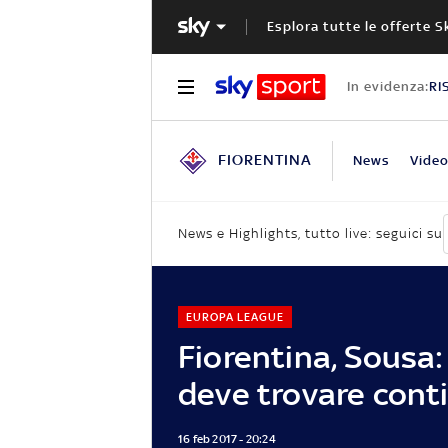
Esplora tutte le offerte S
In evidenza:
RI
FIORENTINA
News
Vide
News e Highlights, tutto live: seguici su
EUROPA LEAGUE
Fiorentina, Sousa:
deve trovare cont
16 feb 2017 - 20:24