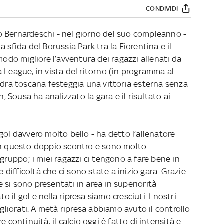
CONDIVIDI
 Bernardeschi - nel giorno del suo compleanno -
 sfida del Borussia Park tra la Fiorentina e il
o migliore l’avventura dei ragazzi allenati da
 League, in vista del ritorno (in programma al
adra toscana festeggia una vittoria esterna senza
h, Sousa ha analizzato la gara e il risultato ai
gol davvero molto bello - ha detto l’allenatore
in questo doppio scontro e sono molto
gruppo; i miei ragazzi ci tengono a fare bene in
ifficoltà che ci sono state a inizio gara. Grazie
te si sono presentati in area in superiorità
il gol e nella ripresa siamo cresciuti. I nostri
igliorati. A metà ripresa abbiamo avuto il controllo
 continuità, il calcio oggi è fatto di intensità e