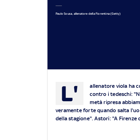
Paulo Sousa, allenatore della Fiorentina (Getty)
L'
allenatore viola ha c
contro i tedeschi: "N
metà ripresa abbiamo
veramente forte quando salta l'uom
della stagione". Astori: "A Firenz