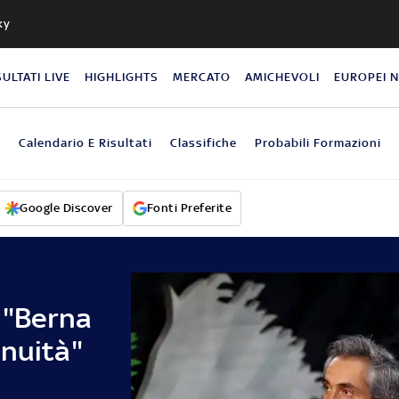
ky
SULTATI LIVE
HIGHLIGHTS
MERCATO
AMICHEVOLI
EUROPEI 
o
Calendario E Risultati
Classifiche
Probabili Formazioni
Google Discover
Fonti Preferite
 "Berna
inuità"