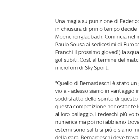
Una magia su punizione di Federico
in chiusura di primo tempo decide la
Moenchengladbach. Comincia nel mod
Paulo Sousa ai sedicesimi di Europa
Franchi il prossimo giovedì) la squ
gol subiti. Così, al termine del matc
microfoni di Sky Sport.
"Quello di Bernardeschi è stato un 
viola - adesso siamo in vantaggio 
soddisfatto dello spirito di questo 
questa competizione nonostante le d
al loro palleggio, i tedeschi più vol
numerica ma poi noi abbiamo trovato 
esterni sono saliti si più e siamo m
della gara. Bernardeschi deve trovare