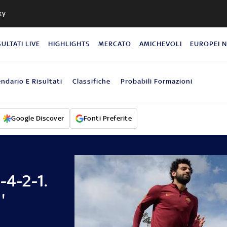
ky
SULTATI LIVE
HIGHLIGHTS
MERCATO
AMICHEVOLI
EUROPEI 
endario E Risultati
Classifiche
Probabili Formazioni
Google Discover
Fonti Preferite
-4-2-1.
'