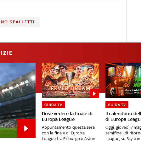
ANO SPALLETTI
IZIE
GUIDA TV
GUIDA TV
Dove vedere la finale di
Il calendario del
Europa League
di Europa Leagu
Appuntamento questa sera
Oggi, giovedì 7 mag
con la finale di Europa
semifinali di ritor
League tra Friburgo e Aston
League, su Sky e i