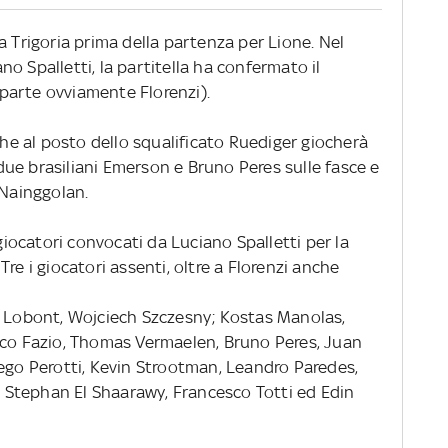
a Trigoria prima della partenza per Lione. Nel
o Spalletti, la partitella ha confermato il
a parte ovviamente Florenzi).
he al posto dello squalificato Ruediger giocherà
i due brasiliani Emerson e Bruno Peres sulle fasce e
 Nainggolan.
iocatori convocati da Luciano Spalletti per la
re i giocatori assenti, oltre a Florenzi anche
n Lobont, Wojciech Szczesny; Kostas Manolas,
ico Fazio, Thomas Vermaelen, Bruno Peres, Juan
iego Perotti, Kevin Strootman, Leandro Paredes,
Stephan El Shaarawy, Francesco Totti ed Edin