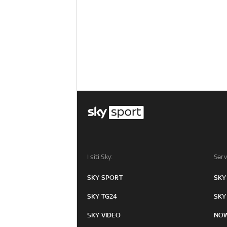
I siti Sky:
Serv
SKY SPORT
SKY
SKY TG24
SKY
SKY VIDEO
NO