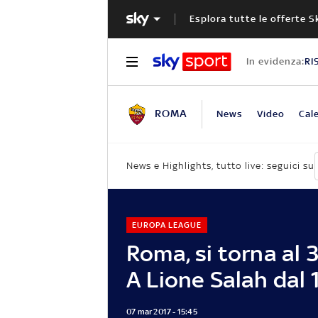
Esplora tutte le offerte S
In evidenza:
RI
ROMA
News
Video
Cal
News e Highlights, tutto live: seguici su
EUROPA LEAGUE
Roma, si torna al 3
A Lione Salah dal 1
07 mar 2017 - 15:45