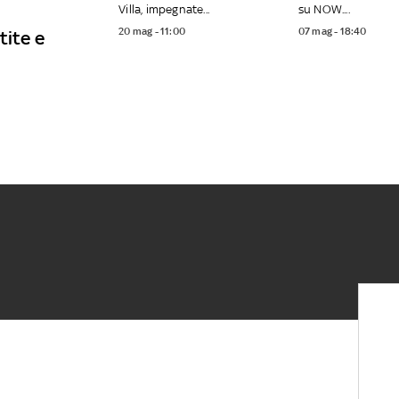
Villa, impegnate...
su NOW....
20 mag - 11:00
07 mag - 18:40
tite e