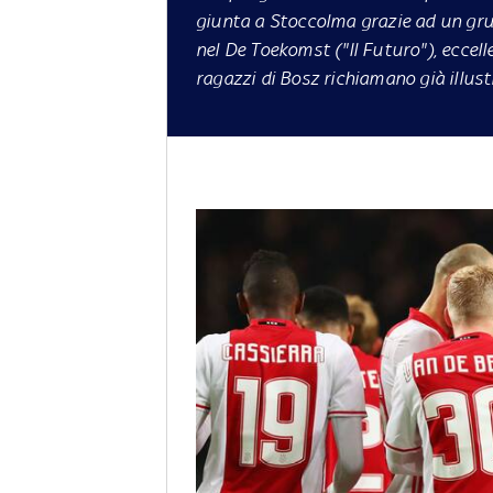
giunta a Stoccolma grazie ad un gru
nel
De Toekomst
("Il Futuro"), eccel
ragazzi di Bosz richiamano già illust