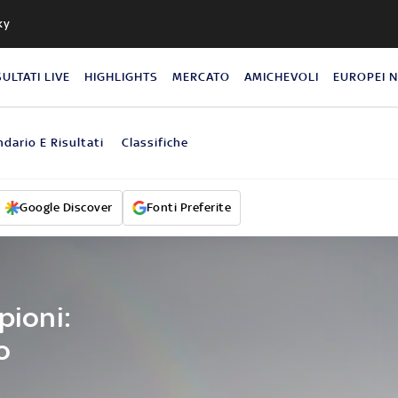
ky
SULTATI LIVE
HIGHLIGHTS
MERCATO
AMICHEVOLI
EUROPEI 
ndario E Risultati
Classifiche
Google Discover
Fonti Preferite
pioni:
o