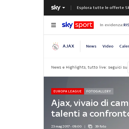
Esplora tutte le offerte S
In evidenza:
RI
AJAX
News
Video
Cale
News e Highlights, tutto live: seguici su
EUROPA LEAGUE
FOTOGALLERY
Ajax, vivaio di cam
talenti a confront
23 mag 2017 - 09:00
39 foto