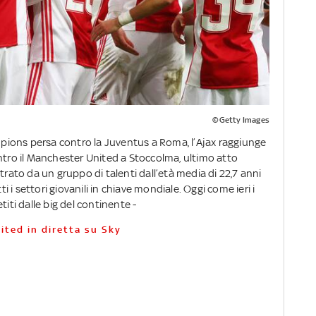
©Getty Images
ampions persa contro la Juventus a Roma, l’Ajax raggiunge
ntro il Manchester United a Stoccolma, ultimo atto
to da un gruppo di talenti dall’età media di 22,7 anni
ti i settori giovanili in chiave mondiale. Oggi come ieri i
i dalle big del continente -
ited in diretta su Sky